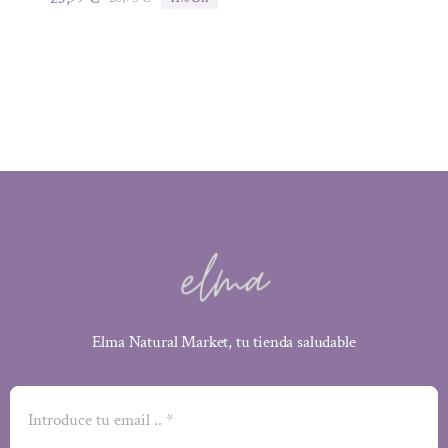
El
El
precio
precio
original
actual
era:
es:
26,95 €.
23,99 €.
Elma Natural Market, tu tienda saludable