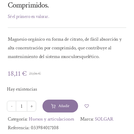
Comprimidos.
Sé el primero en valorar.
Magnesio orgánico en forma de citrato, de fácil absorción y
alta concentración por comprimido, que contribuye al
mantenimiento del sistema musculoesquelético.
18,11
€
21,06
€
El
El
precio
precio
Hay existencias
original
actual
era:
es:
Añadir
21,06 €.
18,11 €.
CITRATO
DE
Alternative:
Categoría:
Huesos y articulaciones
Marca:
SOLGAR
MAGNESIO
Referencia:
033984017108