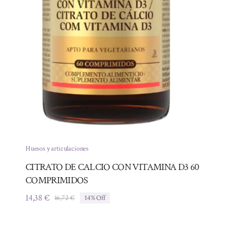
Huesos y articulaciones
CITRATO DE CALCIO CON VITAMINA D3 60
COMPRIMIDOS
14,38
€
16,72
€
14% Off
El
El
precio
precio
original
actual