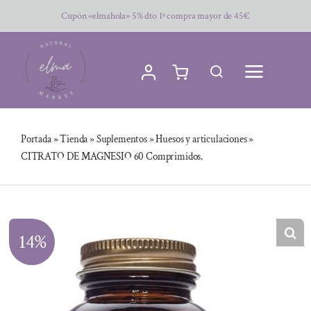
Saltar
Cupón «elmahola» 5% dto 1ª compra mayor de 45€
al
contenido
Portada
»
Tienda
»
Suplementos
»
Huesos y articulaciones
»
CITRATO DE MAGNESIO 60 Comprimidos.
14%