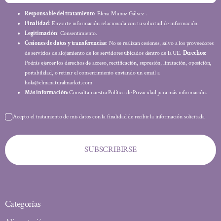
Responsable del tratamiento
: Elena Muñoz Gálvez .
Finalidad
: Enviarte información relacionada con tu solicitud de información.
Legitimación
: Consentimiento.
Cesiones de datos y transferencias
: No se realizan cesiones, salvo a los proveedores
de servicios de alojamiento de los servidores ubicados dentro de la UE.
Derechos
:
Podrás ejercer los derechos de acceso, rectificación, supresión, limitación, oposición,
portabilidad, o retirar el consentimiento enviando un email a
hola@elmanaturalmarket.com
Más información:
Consulta nuestra Política de Privacidad para más información.
Acepto el tratamiento de mis datos con la finalidad de recibir la información solicitada
SUBSCRIBIRSE
Categorías