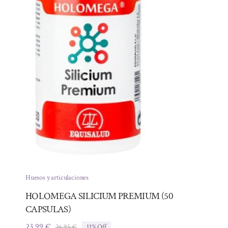
Huesos y articulaciones
HOLOMEGA SILICIUM PREMIUM (50
CAPSULAS)
23,99
€
26,95
€
11% Off