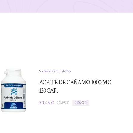
Sistema circulatorio
ACEITE DE CAÑAMO 1000 MG
120CAP.
20,43
€
22,95
€
11% Off
El
El
precio
precio
original
actual
era:
es:
22,95 €.
20,43 €.