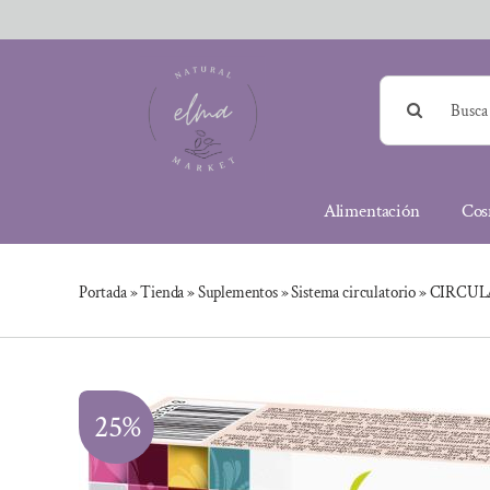
Saltar
al
contenido
Buscar:
Alimentación
Cos
Portada
»
Tienda
»
Suplementos
»
Sistema circulatorio
»
CIRCUL
25%