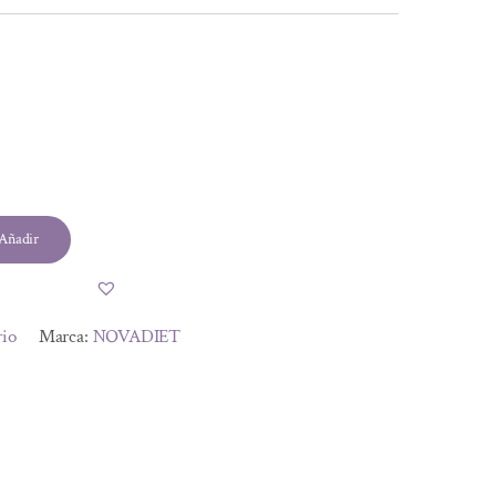
l
Añadir
.
.
rio
Marca:
NOVADIET