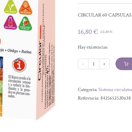
CIRCULAR 60 CAPSULAS
16,80
€
22,40
€
El
El
precio
precio
Hay existencias
origina
actual
era:
es:
22,40 €
16,80 €
CIRCULAR
60
Alternative:
CAPSULAS
Categoría:
Sistema circulato
cantidad
Referencia:
8425652520638