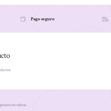
Pago seguro
ucto
oductos
 primero en valorar.