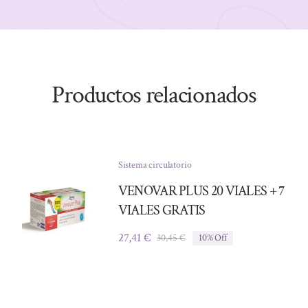
Productos relacionados
Sistema circulatorio
VENOVAR PLUS 20 VIALES + 7
VIALES GRATIS
27,41
€
30,45
€
10% Off
El
El
precio
precio
original
actual
era:
es:
30,45 €.
27,41 €.