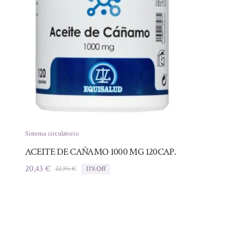
Sistema circulatorio
ACEITE DE CAÑAMO 1000 MG 120CAP.
20,43
€
22,95
€
11% Off
El
El
precio
precio
original
actual
era:
es:
22,95 €.
20,43 €.