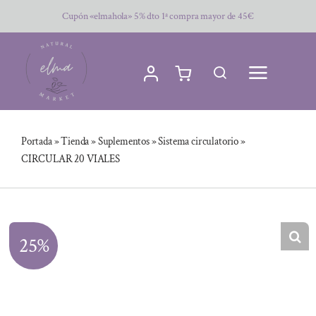
Saltar
Cupón «elmahola» 5% dto 1ª compra mayor de 45€
al
contenido
Portada
»
Tienda
»
Suplementos
»
Sistema circulatorio
»
CIRCULAR 20 VIALES
25%