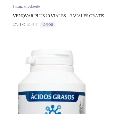
Sistema circulatorio
VENOVAR PLUS 20 VIALES + 7 VIALES GRATIS
27,41
€
30,45
€
10% Off
El
El
precio
precio
original
actual
era:
es:
30,45 €.
27,41 €.