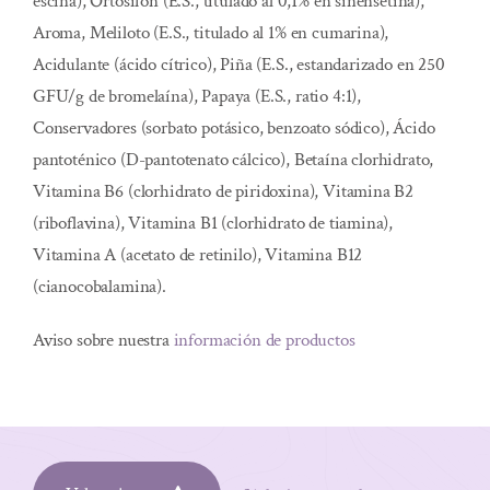
escina), Ortosifón (E.S., titulado al 0,1% en sinensetina),
Aroma, Meliloto (E.S., titulado al 1% en cumarina),
Acidulante (ácido cítrico), Piña (E.S., estandarizado en 250
GFU/g de bromelaína), Papaya (E.S., ratio 4:1),
Conservadores (sorbato potásico, benzoato sódico), Ácido
pantoténico (D-pantotenato cálcico), Betaína clorhidrato,
Vitamina B6 (clorhidrato de piridoxina), Vitamina B2
(riboflavina), Vitamina B1 (clorhidrato de tiamina),
Vitamina A (acetato de retinilo), Vitamina B12
(cianocobalamina).
Aviso sobre nuestra
información de productos