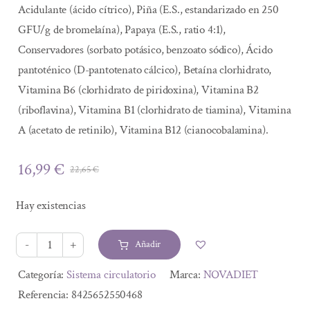
Acidulante (ácido cítrico), Piña (E.S., estandarizado en 250
GFU/g de bromelaína), Papaya (E.S., ratio 4:1),
Conservadores (sorbato potásico, benzoato sódico), Ácido
pantoténico (D-pantotenato cálcico), Betaína clorhidrato,
Vitamina B6 (clorhidrato de piridoxina), Vitamina B2
(riboflavina), Vitamina B1 (clorhidrato de tiamina), Vitamina
A (acetato de retinilo), Vitamina B12 (cianocobalamina).
16,99
€
22,65
€
El
El
precio
precio
Hay existencias
original
actual
era:
es:
Añadir
22,65 €.
16,99 €.
CIRCULAR
20
Alternative:
Categoría:
Sistema circulatorio
Marca:
NOVADIET
VIALES
Referencia:
8425652550468