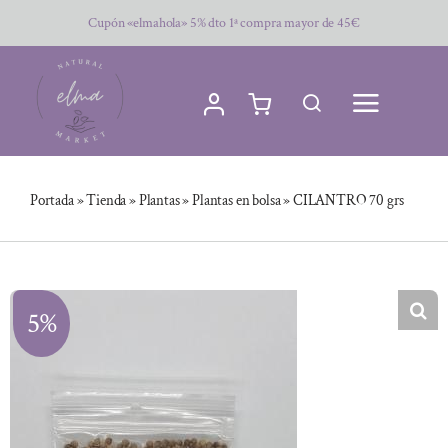
Saltar
Cupón «elmahola» 5% dto 1ª compra mayor de 45€
al
contenido
Portada
»
Tienda
»
Plantas
»
Plantas en bolsa
»
CILANTRO 70 grs
5%