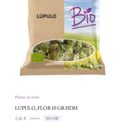
Plantas en bolsa
LUPULO, FLOR 10 GR HDM
2,16
€
2,40
€
10% Off
El
El
precio
precio
original
actual