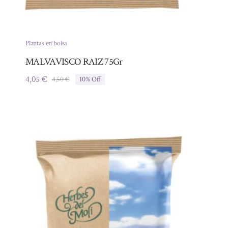
Plantas en bolsa
MALVAVISCO RAIZ 75Gr
4,05
€
4,50
€
10% Off
El
El
precio
precio
original
actual
era:
es:
4,50 €.
4,05 €.