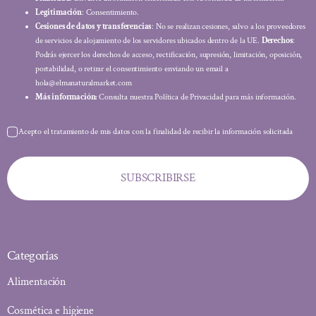
Legitimación
: Consentimiento.
Cesiones de datos y transferencias
: No se realizan cesiones, salvo a los proveedores
de servicios de alojamiento de los servidores ubicados dentro de la UE.
Derechos
:
Podrás ejercer los derechos de acceso, rectificación, supresión, limitación, oposición,
portabilidad, o retirar el consentimiento enviando un email a
hola@elmanaturalmarket.com
Más información:
Consulta nuestra Política de Privacidad para más información.
Acepto el tratamiento de mis datos con la finalidad de recibir la información solicitada
SUBSCRIBIRSE
Categorías
Alimentación
Cosmética e higiene