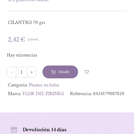
CILANTRO 70 grs
2,42
€
2,55
€
El
El
precio
precio
Hay existencias
original
actual
era:
es:
Añadir
2,55 €.
2,42 €.
CILANTRO
70
Alternative:
Categoría:
Plantas en bolsa
grs
Marca:
FLOR DEL PIRINEO
Referencia:
8424379087028
cantidad
Devolución 14 días