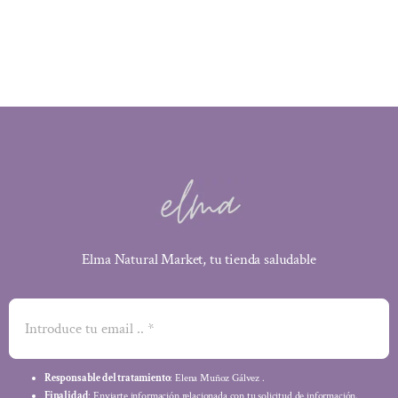
era:
es:
2,40 €.
2,16 €.
Elma Natural Market, tu tienda saludable
Responsable del tratamiento
: Elena Muñoz Gálvez .
Finalidad
: Enviarte información relacionada con tu solicitud de información.