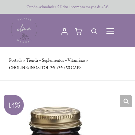
Saltar
Cupón «elmahola» 5% dto 1ª compra mayor de 45€
al
contenido
Portada
»
Tienda
»
Suplementos
»
Vitaminas
»
CHOLINE/INOSITOL 250/250 50 CAPS
14%