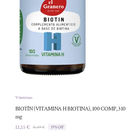
Vitaminas
BIOTÍN (VITAMINA H BIOTINA), 100 COMP, 310
mg
12,55
€
15,49
€
19% Off
El
El
precio
precio