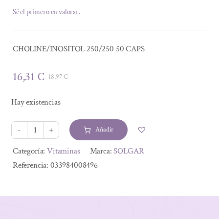
Sé el primero en valorar.
CHOLINE/INOSITOL 250/250 50 CAPS
16,31
€
18,97
€
El
El
precio
precio
Hay existencias
original
actual
era:
es:
Añadir
18,97 €.
16,31 €.
CHOLINE/INOSITOL
250/250
Alternative:
Categoría:
Vitaminas
Marca:
SOLGAR
50
Referencia:
033984008496
CAPS
cantidad