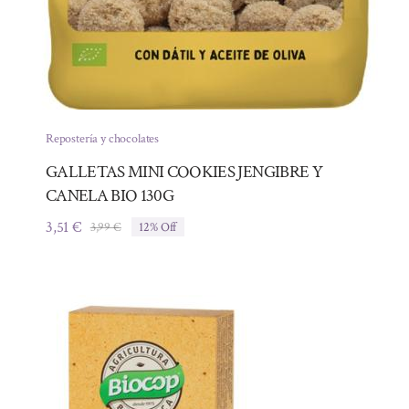
Repostería y chocolates
GALLETAS MINI COOKIES JENGIBRE Y
CANELA BIO 130G
3,51
€
3,99
€
12% Off
El
El
precio
precio
original
actual
era:
es:
3,99 €.
3,51 €.