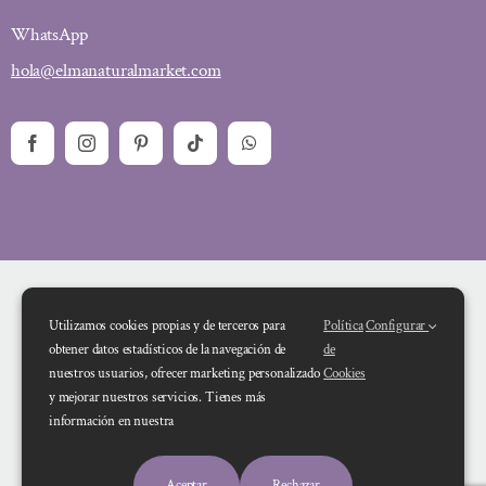
WhatsApp
hola@elmanaturalmarket.com
Utilizamos cookies propias y de terceros para
Política
Configurar
obtener datos estadísticos de la navegación de
de
nuestros usuarios, ofrecer marketing personalizado
Cookies
y mejorar nuestros servicios. Tienes más
Financiado por la Unión Europea – NextGenerationEU. Sin embargo, los
información en nuestra
puntos de vista y las opiniones expresadas son únicamente los del autor o
autores y no reflejan necesariamente los de la Unión Europea o la Comisión
Aceptar
Rechazar