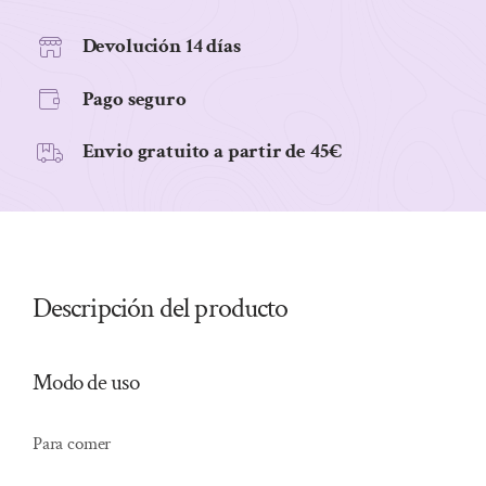
CACAO,
S/GLU
Devolución 14 días
100grs
Pago seguro
cantidad
Envio gratuito a partir de 45€
Descripción del producto
Modo de uso
Para comer