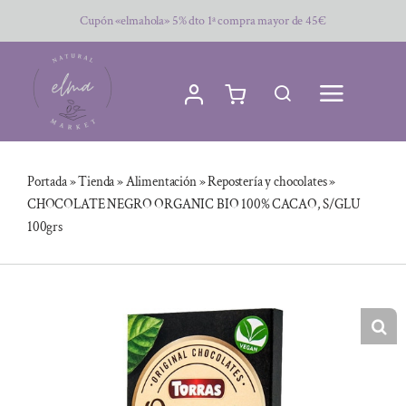
Saltar
Cupón «elmahola» 5% dto 1ª compra mayor de 45€
al
contenido
Portada
»
Tienda
»
Alimentación
»
Repostería y chocolates
»
CHOCOLATE NEGRO ORGANIC BIO 100% CACAO, S/GLU
100grs