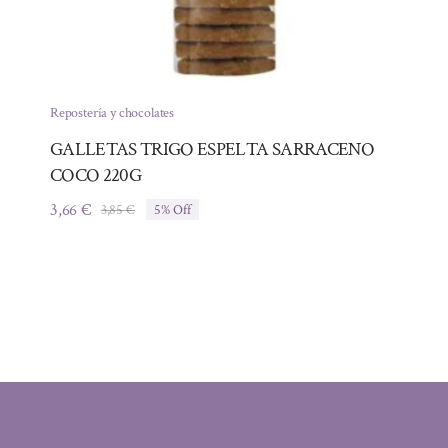
Repostería y chocolates
GALLETAS TRIGO ESPELTA SARRACENO
COCO 220G
3,66
€
3,85
€
5% Off
El
El
precio
precio
original
actual
era:
es:
3,85 €.
3,66 €.