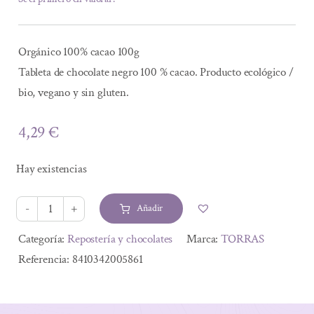
Orgánico 100% cacao 100g
Tableta de chocolate negro 100 % cacao. Producto ecológico /
bio, vegano y sin gluten.
4,29
€
Hay existencias
Añadir
CHOCOLATE
NEGRO
Alternative:
Categoría:
Repostería y chocolates
Marca:
TORRAS
ORGANIC
Referencia:
8410342005861
BIO
100%