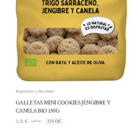
Repostería y chocolates
GALLETAS MINI COOKIES JENGIBRE Y
CANELA BIO 130G
3,51
€
3,99
€
12% Off
El
El
precio
precio
original
actual