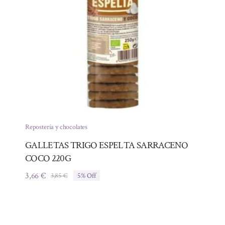
Repostería y chocolates
GALLETAS TRIGO ESPELTA SARRACENO
COCO 220G
3,66
€
3,85
€
5% Off
El
El
precio
precio
original
actual
era:
es:
3,85 €.
3,66 €.