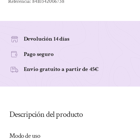
CON
Referencia:
8410342006738
MACA
Y
JENGIBRE
BIO,
Devolución 14 días
S/GLU,
Pago seguro
100
g
Envio gratuito a partir de 45€
cantidad
Descripción del producto
Modo de uso