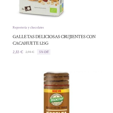
Repostería y chocolates
GALLETAS DELICIOSAS CRUJIENTES CON
CACAHUETE 125G
2,83
€
2,98
€
5% Off
El
El
precio
precio
original
actual
era:
es:
2,98 €.
2,83 €.