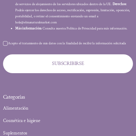
de servicios de alojamiento de los servidores ubicados dentro de la UE.
Derechos
:
Podrás ejercer los derechos de acceso, rectificación, supresión, limitación, oposición,
portabilidad, o retirar el consentimiento enviando un email a
hola@elmanaturalmarket.com
Más información:
Consulta nuestra Política de Privacidad para más información.
Acepto el tratamiento de mis datos con la finalidad de recibir la información solicitada
SUBSCRIBIRSE
Categorías
Alimentación
Cosmética e higiene
Suplementos