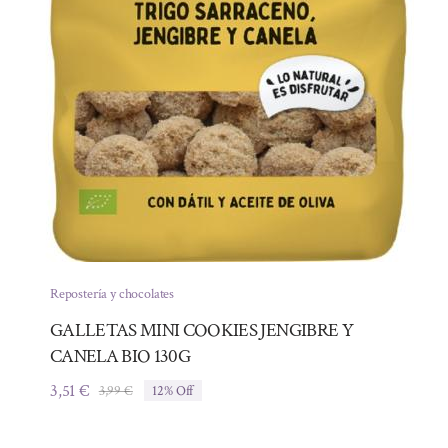
Repostería y chocolates
GALLETAS MINI COOKIES JENGIBRE Y
CANELA BIO 130G
3,51
€
3,99
€
12% Off
El
El
precio
precio
original
actual