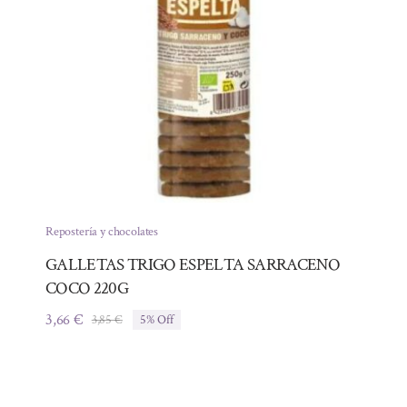
Repostería y chocolates
GALLETAS TRIGO ESPELTA SARRACENO
COCO 220G
3,66
€
3,85
€
5% Off
El
El
precio
precio
original
actual
era:
es:
3,85 €.
3,66 €.