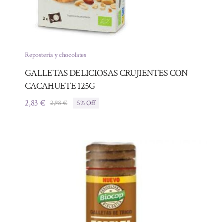
Repostería y chocolates
GALLETAS DELICIOSAS CRUJIENTES CON
CACAHUETE 125G
2,83
€
2,98
€
5% Off
El
El
precio
precio
original
actual
era:
es:
2,98 €.
2,83 €.