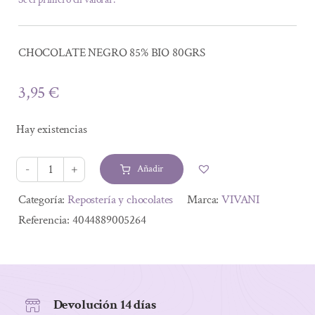
CHOCOLATE NEGRO 85% BIO 80GRS
3,95
€
Hay existencias
Añadir
CHOCOLATE
NEGRO
Alternative:
Categoría:
Repostería y chocolates
Marca:
VIVANI
85%
Referencia:
4044889005264
BIO
80GRS
cantidad
Devolución 14 días