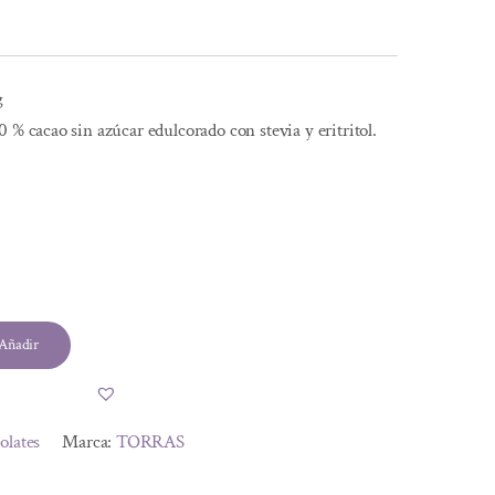
g
 % cacao sin azúcar edulcorado con stevia y eritritol.
Añadir
olates
Marca:
TORRAS