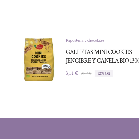
Repostería y chocolates
GALLETAS MINI COOKIES
JENGIBRE Y CANELA BIO 130
3,51
€
3,99
€
12% Off
El
El
precio
precio
original
actual
era:
es:
3,99 €.
3,51 €.