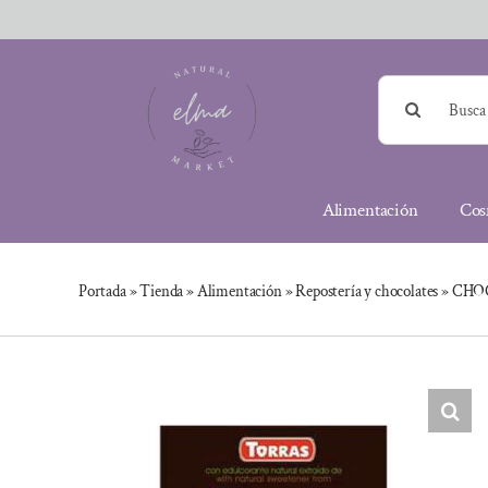
Saltar
al
contenido
Buscar:
Alimentación
Cos
Portada
»
Tienda
»
Alimentación
»
Repostería y chocolates
»
CHOC