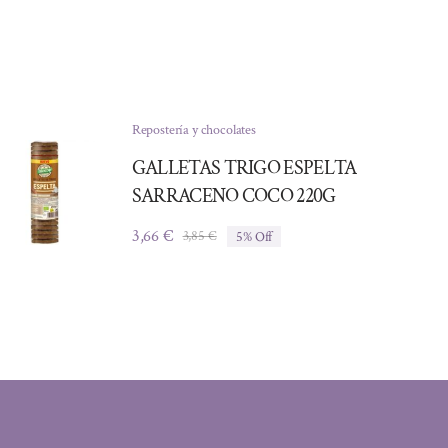
Repostería y chocolates
GALLETAS TRIGO ESPELTA
SARRACENO COCO 220G
3,66
€
3,85
€
5% Off
El
El
precio
precio
original
actual
era:
es:
3,85 €.
3,66 €.