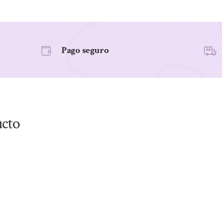
STEVIA,
S/GLU,
VEG,
Pago seguro
100
g
cantidad
ucto