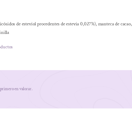
glicósidos de esteviol procedentes de estevia 0,027%), manteca de cacao
nilla
oductos
 primero en valorar.