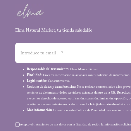
Elma Natural Market, tu tienda saludable
Responsable del tratamiento
: Elena Muñoz Gálvez .
Finalidad
: Enviarte información relacionada con tu solicitud de información.
Legitimación
: Consentimiento.
Cesiones de datos y transferencias
: No se realizan cesiones, salvo a los prov
servicios de alojamiento de los servidores ubicados dentro de la UE.
Derechos
ejercer los derechos de acceso, rectificación, supresión, limitación, oposición, p
o retirar el consentimiento enviando un email a hola@elmanaturalmarket.com
Más información:
Consulta nuestra Política de Privacidad para más informaci
Acepto el tratamiento de mis datos con la finalidad de recibir la información solicit