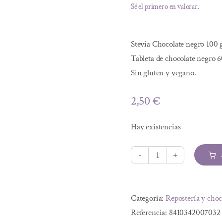
Sé el primero en valorar.
Stevia Chocolate negro 100 
Tableta de chocolate negro 60
Sin gluten y vegano.
2,50
€
Hay existencias
CHOCOLATE
NEGRO
Alternative:
60%
Categoría:
Repostería y choc
CACAO
Referencia:
8410342007032
CON