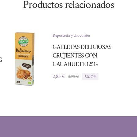
Productos relacionados
Repostería y chocolates
GALLETAS DELICIOSAS
CRUJIENTES CON
G
CACAHUETE 125G
2,83
€
2,98
€
5% Off
El
El
precio
precio
original
actual
era:
es:
2,98 €.
2,83 €.