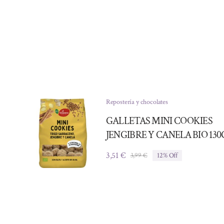
Repostería y chocolates
GALLETAS MINI COOKIES
JENGIBRE Y CANELA BIO 130
3,51
€
3,99
€
12% Off
El
El
precio
precio
original
actual
era:
es:
3,99 €.
3,51 €.