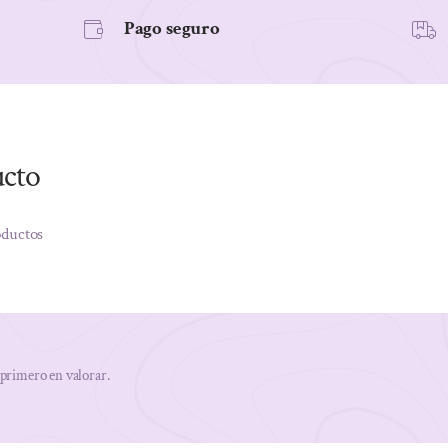
Pago seguro
ucto
oductos
 primero en valorar.