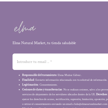
Elma Natural Market, tu tienda saludable
Responsable del tratamiento
: Elena Muñoz Gálvez .
Finalidad
: Enviarte información relacionada con tu solicitud de información.
Legitimación
: Consentimiento.
Cesiones de datos y transferencias
: No se realizan cesiones, salvo a los prov
servicios de alojamiento de los servidores ubicados dentro de la UE.
Derechos
ejercer los derechos de acceso, rectificación, supresión, limitación, oposición, p
o retirar el consentimiento enviando un email a hola@elmanaturalmarket.com