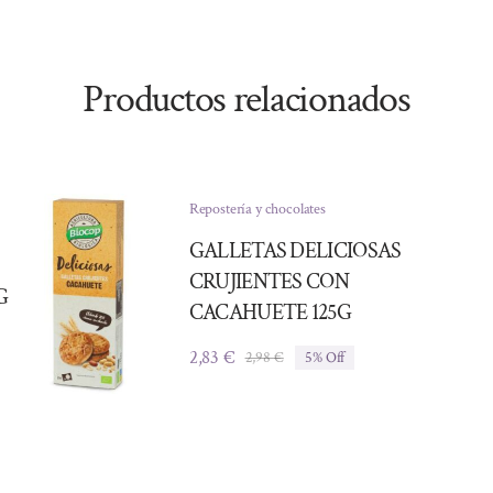
Productos relacionados
Repostería y chocolates
GALLETAS DELICIOSAS
CRUJIENTES CON
G
CACAHUETE 125G
2,83
€
2,98
€
5% Off
El
El
precio
precio
original
actual
era:
es:
2,98 €.
2,83 €.