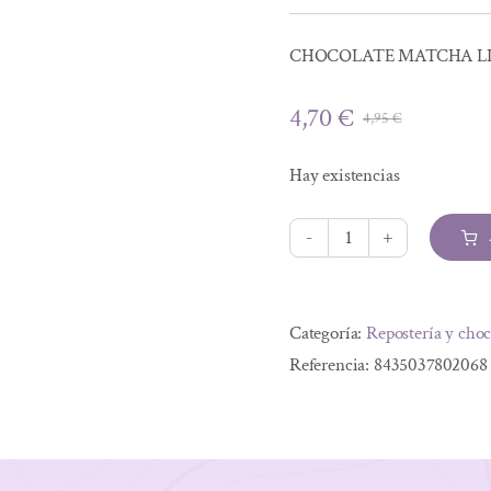
CHOCOLATE MATCHA LI
4,70
€
4,95
€
El
El
precio
precio
Hay existencias
original
actual
era:
es:
4,95 €.
4,70 €.
CHOCOLATE
MATCHA
Alternative:
LIMON
Categoría:
Repostería y choc
70g
Referencia:
8435037802068
BIO
cantidad