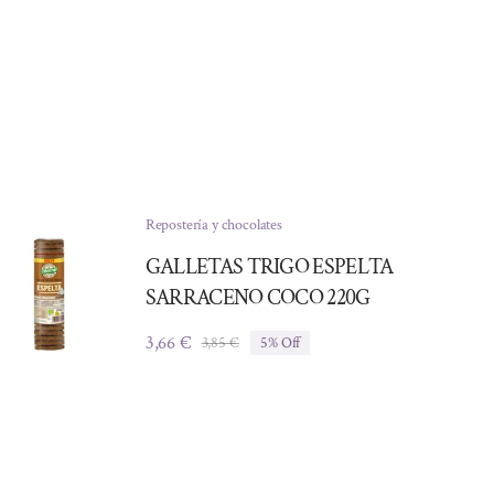
Repostería y chocolates
GALLETAS TRIGO ESPELTA
SARRACENO COCO 220G
3,66
€
3,85
€
5% Off
El
El
precio
precio
original
actual
era:
es:
3,85 €.
3,66 €.