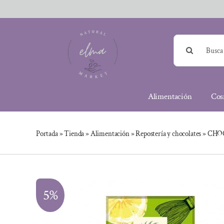
Saltar
al
contenido
Buscar:
Alimentación
Cos
Portada
»
Tienda
»
Alimentación
»
Repostería y chocolates
»
CHO
5%