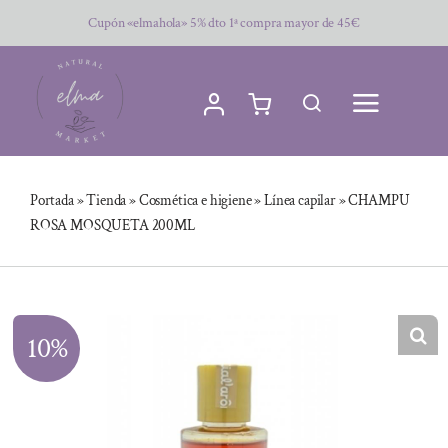
Saltar
Cupón «elmahola» 5% dto 1ª compra mayor de 45€
al
contenido
Portada
»
Tienda
»
Cosmética e higiene
»
Línea capilar
»
CHAMPU
ROSA MOSQUETA 200ML
10%