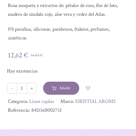
Rosa moqueta y extractos de: pétalos de rosa, flor de loto,
madera de sándalo rojo, aloe vera y cedro del Atlas.
0% parafina, siliconas, parabenos, ftalatos, perfumes,
sintéticos
12,62
€
14,02
€
El
El
precio
precio
Hay existencias
original
actual
era:
es:
Añadir
14,02 €.
12,62 €.
CHAMPU
ROSA
Alternative:
Categoría:
Línea capilar
Marca:
ESENTIAL AROMS
MOSQUETA
Referencia:
8413568002751
200ML
cantidad