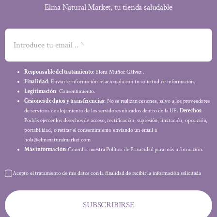
Elma Natural Market, tu tienda saludable
Responsable del tratamiento
: Elena Muñoz Gálvez .
Finalidad
: Enviarte información relacionada con tu solicitud de información.
Legitimación
: Consentimiento.
Cesiones de datos y transferencias
: No se realizan cesiones, salvo a los proveedores
de servicios de alojamiento de los servidores ubicados dentro de la UE.
Derechos
:
Podrás ejercer los derechos de acceso, rectificación, supresión, limitación, oposición,
portabilidad, o retirar el consentimiento enviando un email a
hola@elmanaturalmarket.com
Más información:
Consulta nuestra Política de Privacidad para más información.
Acepto el tratamiento de mis datos con la finalidad de recibir la información solicitada
SUBSCRIBIRSE