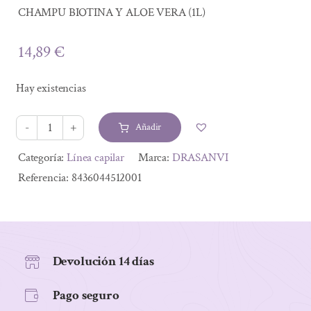
CHAMPU BIOTINA Y ALOE VERA (1L)
14,89
€
Hay existencias
Añadir
CHAMPU
BIOTINA
Alternative:
Categoría:
Línea capilar
Marca:
DRASANVI
Y
Referencia:
8436044512001
ALOE
VERA
(1L)
cantidad
Devolución 14 días
Pago seguro