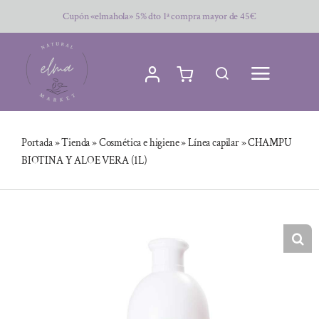
Saltar
Cupón «elmahola» 5% dto 1ª compra mayor de 45€
al
contenido
Portada
»
Tienda
»
Cosmética e higiene
»
Línea capilar
»
CHAMPU
BIOTINA Y ALOE VERA (1L)