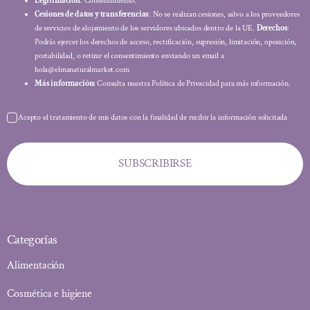
Legitimación
: Consentimiento.
Cesiones de datos y transferencias
: No se realizan cesiones, salvo a los proveedores
de servicios de alojamiento de los servidores ubicados dentro de la UE.
Derechos
:
Podrás ejercer los derechos de acceso, rectificación, supresión, limitación, oposición,
portabilidad, o retirar el consentimiento enviando un email a
hola@elmanaturalmarket.com
Más información:
Consulta nuestra Política de Privacidad para más información.
Acepto el tratamiento de mis datos con la finalidad de recibir la información solicitada
SUBSCRIBIRSE
Categorías
Alimentación
Cosmética e higiene