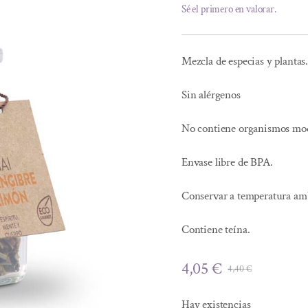
Sé el primero en valorar.
Mezcla de especias y plantas
Sin alérgenos
No contiene organismos mod
Envase libre de BPA.
Conservar a temperatura ambi
Contiene teína.
4,05
€
4,40
€
El
El
precio
precio
Hay existencias