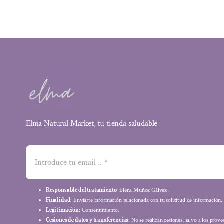
39,95 €.
35,56 €.
Elma Natural Market, tu tienda saludable
Responsable del tratamiento
: Elena Muñoz Gálvez .
Finalidad
: Enviarte información relacionada con tu solicitud de información.
Legitimación
: Consentimiento.
Cesiones de datos y transferencias
: No se realizan cesiones, salvo a los prov