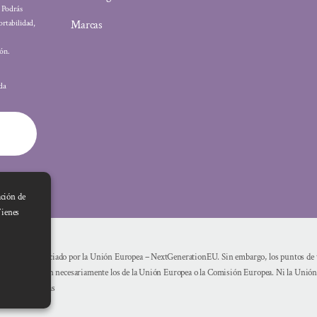
: Podrás
Marcas
ortabilidad,
ón.
ada
ación de
Tienes
Financiado por la Unión Europea – NextGenerationEU. Sin embargo, los puntos de vi
reflejan necesariamente los de la Unión Europea o la Comisión Europea. Ni la Unió
mismas