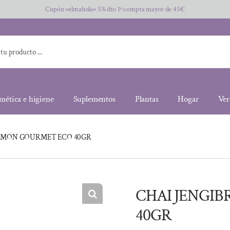
Cupón «elmahola» 5% dto 1ª compra mayor de 45€
mética e higiene
Suplementos
Plantas
Hogar
Ver
LIMON GOURMET ECO 40GR
CHAI JENGI
40GR