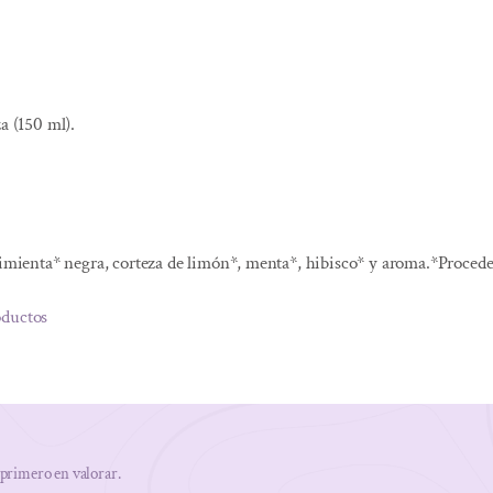
a (150 ml).
pimienta* negra, corteza de limón*, menta*, hibisco* y aroma.*Procede
oductos
 primero en valorar.