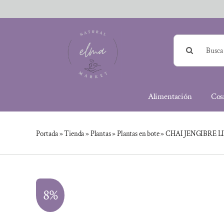
Saltar
al
contenido
Buscar:
Alimentación
Cos
Portada
»
Tienda
»
Plantas
»
Plantas en bote
»
CHAI JENGIBRE 
8%