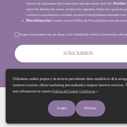
servicios de alojamiento de los servidores ubicados dentro de la UE.
Derechos
ejercer los derechos de acceso, rectificación, supresión, limitación, oposición, p
o retirar el consentimiento enviando un email a hola@elmanaturalmarket.com
Más información:
Consulta nuestra Política de Privacidad para más informaci
Acepto el tratamiento de mis datos con la finalidad de recibir la información solicit
SUBSCRIBIRSE
Utilizamos cookies propias y de terceros para obtener datos estadísticos de la naveg
nuestros usuarios, ofrecer marketing personalizado y mejorar nuestros servicios. 
más información en nuestra
Política de Cookies
Configurar
Aceptar
Rechazar