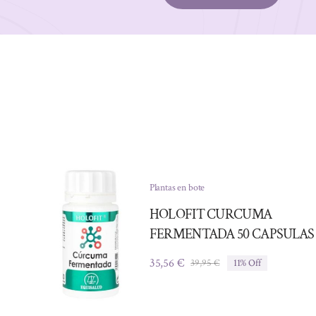
Plantas en bote
HOLOFIT CURCUMA
FERMENTADA 50 CAPSULAS
35,56
€
39,95
€
11% Off
El
El
precio
precio
original
actual
era:
es: