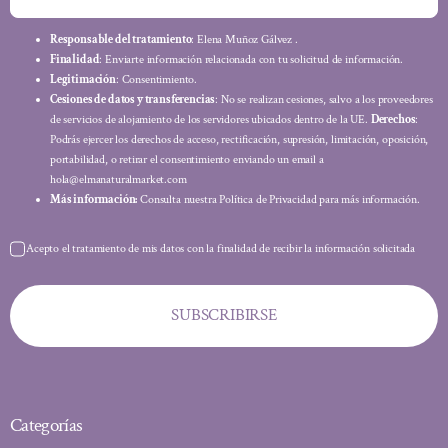
Responsable del tratamiento
: Elena Muñoz Gálvez .
Finalidad
: Enviarte información relacionada con tu solicitud de información.
Legitimación
: Consentimiento.
Cesiones de datos y transferencias
: No se realizan cesiones, salvo a los proveedores
de servicios de alojamiento de los servidores ubicados dentro de la UE.
Derechos
:
Podrás ejercer los derechos de acceso, rectificación, supresión, limitación, oposición,
portabilidad, o retirar el consentimiento enviando un email a
hola@elmanaturalmarket.com
Más información:
Consulta nuestra Política de Privacidad para más información.
Acepto el tratamiento de mis datos con la finalidad de recibir la información solicitada
SUBSCRIBIRSE
Categorías