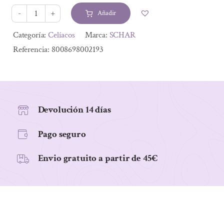
Añadir
CEREAL
BAR
Alternative:
Categoría:
Celíacos
Marca:
SCHAR
VITAMINS
Referencia:
8008698002193
-
BARRITA
CEREALES
25
Devolución 14 días
gr.
Pago seguro
cantidad
Envio gratuito a partir de 45€