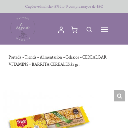
Saltar
Cupón «elmahola» 5% dto 1ª compra mayor de 45€
al
contenido
Portada
»
Tienda
»
Alimentación
»
Celíacos
»
CEREAL BAR
VITAMINS – BARRITA CEREALES 25 gr.