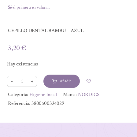
Sé el primero en valorar.
CEPILLO DENTAL BAMBU – AZUL
3,20
€
Hay existencias
Añadir
CEPILLO
DENTAL
Alternative:
Categoría:
Higiene bucal
Marca:
NORDICS
BAMBU
Referencia:
3800500324029
-
AZUL
cantidad