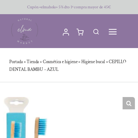
Saltar
Cupón «elmahola» 5% dto 1ª compra mayor de 45€
al
contenido
Portada
»
Tienda
»
Cosmética e higiene
»
Higiene bucal
»
CEPILLO
DENTAL BAMBU – AZUL