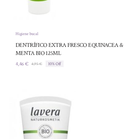
Higiene bucal
DENTRÍFICO EXTRA FRESCO EQUINACEA &
MENTA BIO 125ML
4,46
€
4,95
€
10% Off
El
El
precio
precio
original
actual
era:
es:
4,95 €.
4,46 €.