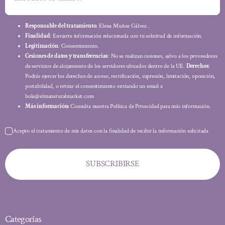
Responsable del tratamiento
: Elena Muñoz Gálvez .
Finalidad
: Enviarte información relacionada con tu solicitud de información.
Legitimación
: Consentimiento.
Cesiones de datos y transferencias
: No se realizan cesiones, salvo a los proveedores
de servicios de alojamiento de los servidores ubicados dentro de la UE.
Derechos
:
Podrás ejercer los derechos de acceso, rectificación, supresión, limitación, oposición,
portabilidad, o retirar el consentimiento enviando un email a
hola@elmanaturalmarket.com
Más información:
Consulta nuestra Política de Privacidad para más información.
Acepto el tratamiento de mis datos con la finalidad de recibir la información solicitada
SUBSCRIBIRSE
Categorías