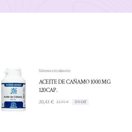
Sistema circulatorio
ACEITE DE CAÑAMO 1000 MG
120CAP.
20,43
€
22,95
€
11% Off
El
El
precio
precio
original
actual
era:
es:
22,95 €.
20,43 €.