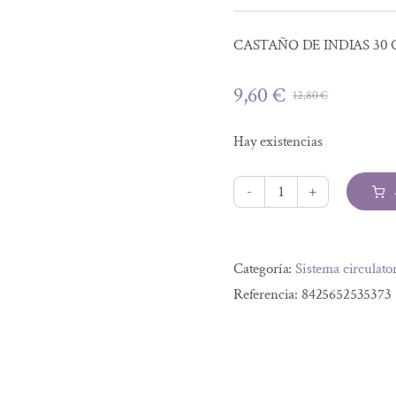
CASTAÑO DE INDIAS 30 
9,60
€
12,80
€
El
El
precio
precio
Hay existencias
original
actual
era:
es:
12,80 €.
9,60 €.
CASTAÑO
DE
Alternative:
INDIAS
Categoría:
Sistema circulato
30
Referencia:
8425652535373
CAP
VEG
cantidad