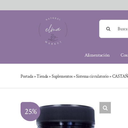
Saltar
al
contenido
Buscar:
Alimentación
Cos
Portada
»
Tienda
»
Suplementos
»
Sistema circulatorio
»
CASTAÑO
25%