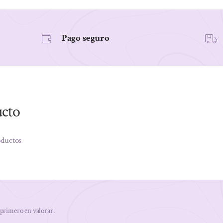
Pago seguro
ucto
oductos
 primero en valorar.