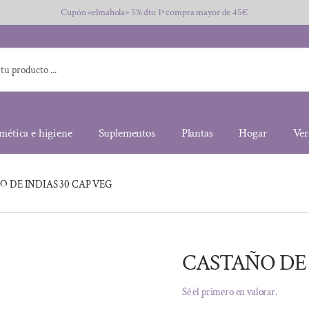
Cupón «elmahola» 5% dto 1ª compra mayor de 45€
mética e higiene
Suplementos
Plantas
Hogar
Ver
 DE INDIAS 30 CAP VEG
CASTAÑO DE 
Sé el primero en valorar.