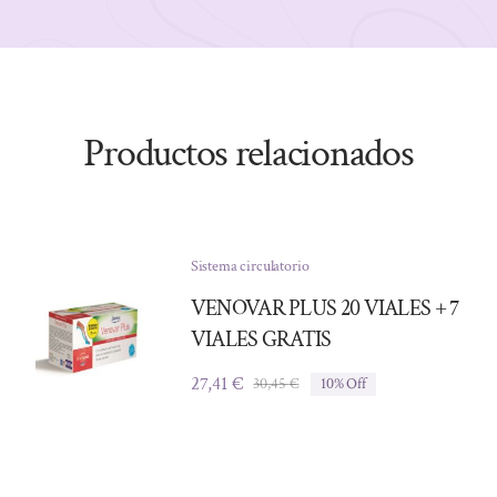
Productos relacionados
Sistema circulatorio
VENOVAR PLUS 20 VIALES + 7
VIALES GRATIS
27,41
€
30,45
€
10% Off
El
El
precio
precio
original
actual
era:
es:
30,45 €.
27,41 €.