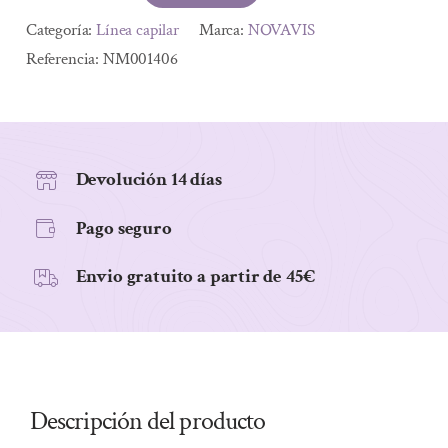
DE
Alternative:
Categoría:
Línea capilar
Marca:
NOVAVIS
COLOR
Referencia:
NM001406
TINTES
VEGETALES
cantidad
Devolución 14 días
Pago seguro
Envio gratuito a partir de 45€
Descripción del producto