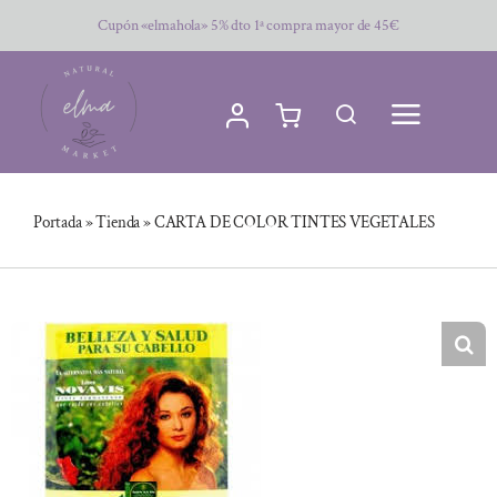
Saltar
Cupón «elmahola» 5% dto 1ª compra mayor de 45€
al
contenido
Portada
»
Tienda
»
CARTA DE COLOR TINTES VEGETALES