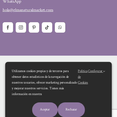
WhatsApp
hola@elmanaturalmarket.com
Utilizamos cookies propias y de terceros para
Política
Configurar
obtener datos estadísticos de la navegación de
de
nuestros usuarios, ofrecer marketing personalizado
Cookies
y mejorar nuestros servicios. Tienes más
Financiado por la Unión Europea – NextGenerationEU. Sin embargo, los
información en nuestra
puntos de vista y las opiniones expresadas son únicamente los del autor o
autores y no reflejan necesariamente los de la Unión Europea o la Comisión
Aceptar
Rechazar
Europea. Ni la Unión Europea ni la Comisión Europea pueden ser consideradas
responsables de las mismas