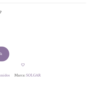
P
l
ck
.
.
imidos
Marca:
SOLGAR