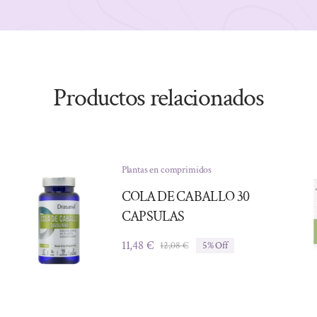
Productos relacionados
Plantas en comprimidos
COLA DE CABALLO 30
CAPSULAS
11,48
€
12,08
€
5% Off
El
El
precio
precio
original
actual
era:
es:
12,08 €.
11,48 €.