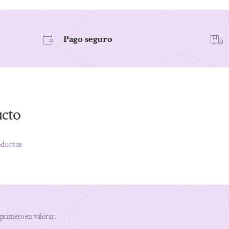
Pago seguro
ucto
oductos
 primero en valorar.