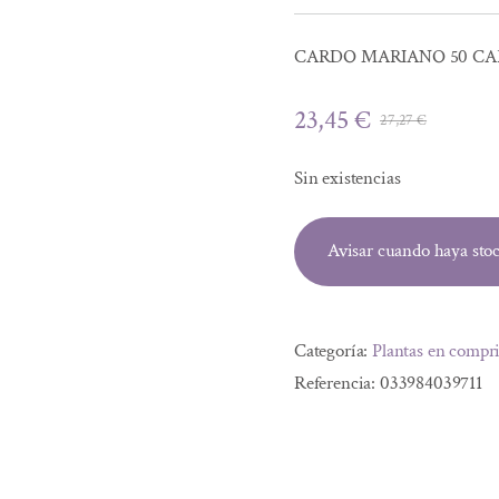
CARDO MARIANO 50 CA
23,45
€
27,27
€
El
El
precio
precio
Sin existencias
origina
actual
era:
es:
Avisar cuando haya sto
27,27 €
23,45 €
Categoría:
Plantas en compr
Referencia:
033984039711