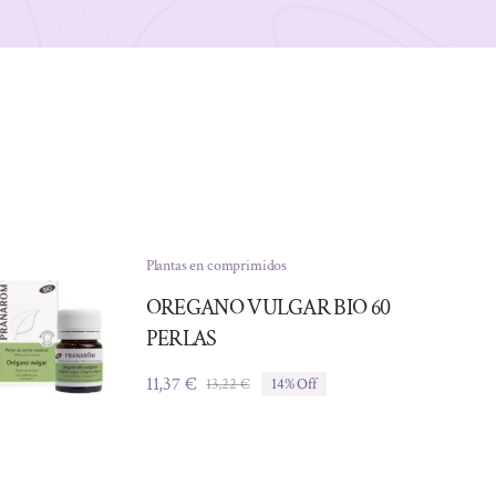
Plantas en comprimidos
OREGANO VULGAR BIO 60
PERLAS
11,37
€
13,22
€
14% Off
El
El
precio
precio
original
actual
era:
es:
13,22 €.
11,37 €.