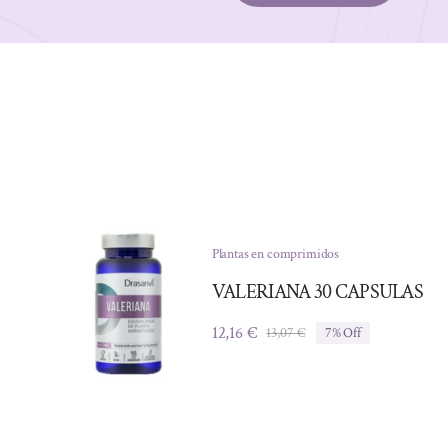
Plantas en comprimidos
VALERIANA 30 CAPSULAS
12,16
€
13,07
€
7% Off
El
El
precio
precio
original
actual
era:
es:
13,07 €.
12,16 €.