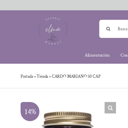
Saltar
al
contenido
Buscar:
Alimentación
Cos
Portada
»
Tienda
»
CARDO MARIANO 50 CAP
14%