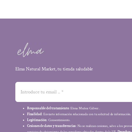
13,07 €.
12,16 €.
Elma Natural Market, tu tienda saludable
Responsable del tratamiento
: Elena Muñoz Gálvez .
Finalidad
: Enviarte información relacionada con tu solicitud de información.
Legitimación
: Consentimiento.
Cesiones de datos y transferencias
: No se realizan cesiones, salvo a los prov
servicios de alojamiento de los servidores ubicados dentro de la UE.
Derechos