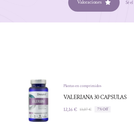
Valoraciones
Sé el
Plantas en comprimidos
VALERIANA 30 CAPSULAS
12,16
€
13,07
€
7% Off
El
El
precio
precio
original
actual
era:
es: