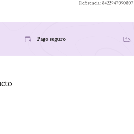
Referencia:
8422947090807
PROLONGADA
30
caps
cantidad
Pago seguro
ucto