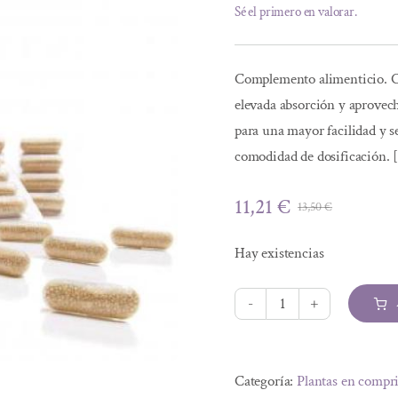
Sé el primero en valorar.
Complemento alimenticio. Cá
elevada absorción y aprovec
para una mayor facilidad y 
comodidad de dosificación
11,21
€
13,50
€
El
El
precio
precio
Hay existencias
original
actual
era:
es:
13,50 €.
11,21 €.
CAPSULAS
30S
Alternative:
PROPOLEO
Categoría:
Plantas en compr
LIBERACION