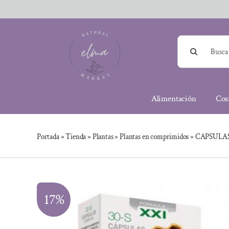
Saltar
al
contenido
Buscar:
Alimentación
Cos
Portada
»
Tienda
»
Plantas
»
Plantas en comprimidos
»
CAPSULAS
17%