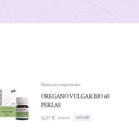
Plantas en comprimidos
OREGANO VULGAR BIO 60
PERLAS
11,37
€
13,22
€
14% Off
El
El
precio
precio
original
actual