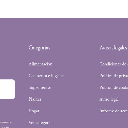
era:
es:
12,08 €.
11,48 €.
Categorías
Avisos legales
Alimentación
Condiciones de
Cosmética e higiene
Política de priv
Suplementos
Política de cook
Plantas
Aviso legal
Hogar
Informe de acce
Ver categorías
eedores de
: Podrás