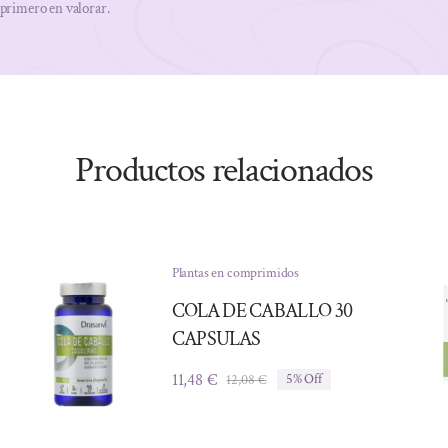
 primero en valorar.
Productos relacionados
Plantas en comprimidos
COLA DE CABALLO 30
CAPSULAS
11,48
€
12,08
€
5% Off
El
El
precio
precio
original
actual