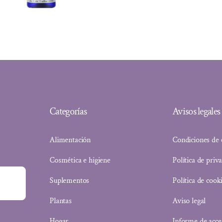
precio
precio
original
actual
era:
es:
12,08 €.
11,48 €.
Categorías
Avisos legales
Alimentación
Condiciones de
Cosmética e higiene
Política de priv
Suplementos
Política de cook
Plantas
Aviso legal
Hogar
Informe de acce