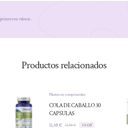
 primero en valorar.
Productos relacionados
Plantas en comprimidos
COLA DE CABALLO 30
CAPSULAS
11,48
€
12,08
€
5% Off
El
El