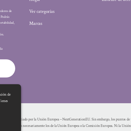
Ver categorías
eedores de
: Podrás
Marcas
ortabilidad,
ón.
ada
ación de
Tienes
Financiado por la Unión Europea – NextGenerationEU. Sin embargo, los puntos de vi
reflejan necesariamente los de la Unión Europea o la Comisión Europea. Ni la Unió