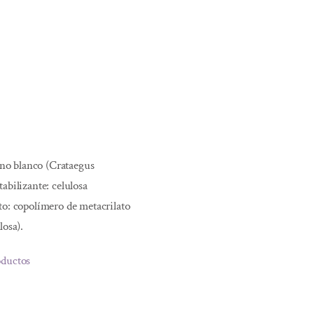
pino blanco (Crataegus
abilizante: celulosa
to: copolímero de metacrilato
losa).
oductos