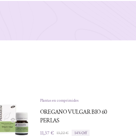
Plantas en comprimidos
OREGANO VULGAR BIO 60
PERLAS
11,37
€
13,22
€
14% Off
El
El