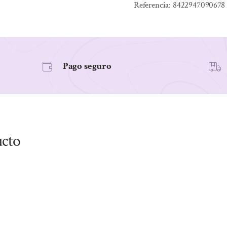
Referencia:
8422947090678
LIBERACION
PROLONGADA
30
caps
Pago seguro
cantidad
ucto