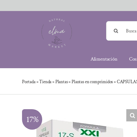
Saltar
al
contenido
Buscar:
Alimentación
Cos
Portada
»
Tienda
»
Plantas
»
Plantas en comprimidos
»
CAPSULAS
17%