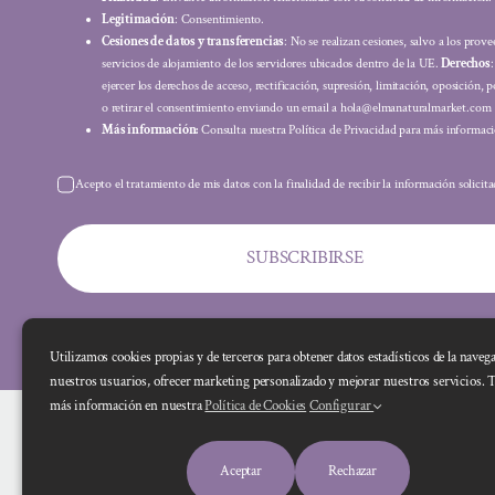
Legitimación
: Consentimiento.
Cesiones de datos y transferencias
: No se realizan cesiones, salvo a los prov
servicios de alojamiento de los servidores ubicados dentro de la UE.
Derechos
ejercer los derechos de acceso, rectificación, supresión, limitación, oposición, p
o retirar el consentimiento enviando un email a hola@elmanaturalmarket.com
Más información:
Consulta nuestra Política de Privacidad para más informaci
Acepto el tratamiento de mis datos con la finalidad de recibir la información solicit
SUBSCRIBIRSE
Utilizamos cookies propias y de terceros para obtener datos estadísticos de la naveg
nuestros usuarios, ofrecer marketing personalizado y mejorar nuestros servicios. 
más información en nuestra
Política de Cookies
Configurar
Aceptar
Rechazar