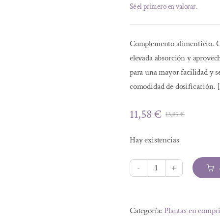
Sé el primero en valorar.
Complemento alimenticio. Cá
elevada absorción y aprovec
para una mayor facilidad y 
comodidad de dosificación
11,58
€
13,95
€
El
El
precio
precio
Hay existencias
original
actual
era:
es:
13,95 €.
11,58 €.
CAPSULAS
17S
Alternative:
ESPINO
Categoría:
Plantas en compr
BLANCO