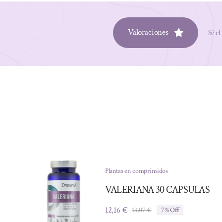
Valoraciones
Sé el
Plantas en comprimidos
VALERIANA 30 CAPSULAS
12,16
€
13,07
€
7% Off
El
El