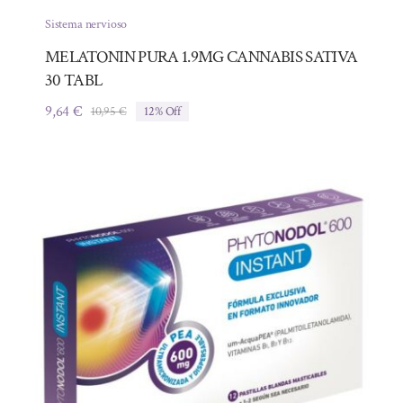
Sistema nervioso
MELATONIN PURA 1.9MG CANNABIS SATIVA
30 TABL
9,64
€
10,95
€
12% Off
El
El
precio
precio
original
actual
era:
es:
10,95 €.
9,64 €.