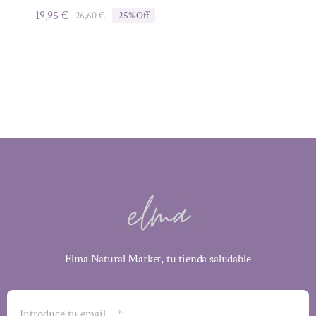
19,95
€
26,60
€
25% Off
El
El
precio
precio
original
actual
era:
es:
26,60 €.
19,95 €.
Elma Natural Market, tu tienda saludable