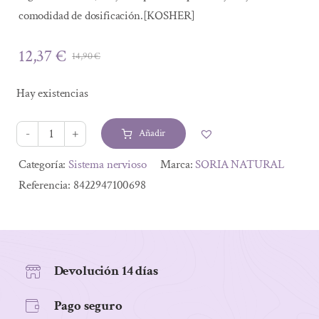
comodidad de dosificación.[KOSHER]
12,37
€
14,90
€
El
El
precio
precio
Hay existencias
original
actual
era:
es:
Añadir
14,90 €.
12,37 €.
CAPS.
29C
Alternative:
Categoría:
Sistema nervioso
Marca:
SORIA NATURAL
SEDANER
Referencia:
8422947100698
LIBERACION
PROLONGADA
30
CAPS
Devolución 14 días
cantidad
Pago seguro