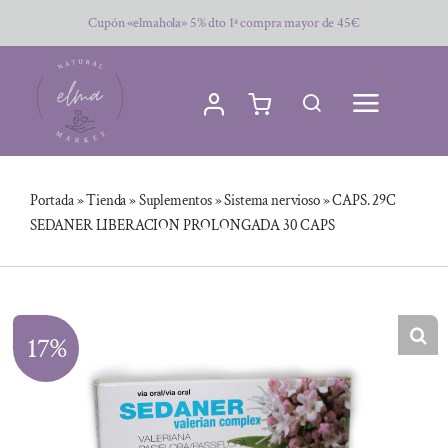
Saltar
Cupón «elmahola» 5% dto 1ª compra mayor de 45€
al
contenido
Portada
»
Tienda
»
Suplementos
»
Sistema nervioso
»
CAPS. 29C
SEDANER LIBERACION PROLONGADA 30 CAPS
17%