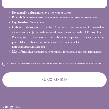
Responsable del tratamiento
: Elena Muñoz Gálvez .
Finalidad
: Enviarte información relacionada con tu solicitud de información.
Legitimación
: Consentimiento.
Cesiones de datos y transferencias
: No se realizan cesiones, salvo a los proveedores
de servicios de alojamiento de los servidores ubicados dentro de la UE.
Derechos
:
Podrás ejercer los derechos de acceso, rectificación, supresión, limitación, oposición,
portabilidad, o retirar el consentimiento enviando un email a
hola@elmanaturalmarket.com
Más información:
Consulta nuestra Política de Privacidad para más información.
Acepto el tratamiento de mis datos con la finalidad de recibir la información solicitada
SUBSCRIBIRSE
Categorías