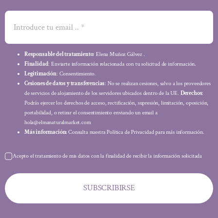
Responsable del tratamiento
: Elena Muñoz Gálvez .
Finalidad
: Enviarte información relacionada con tu solicitud de información.
Legitimación
: Consentimiento.
Cesiones de datos y transferencias
: No se realizan cesiones, salvo a los proveedores
de servicios de alojamiento de los servidores ubicados dentro de la UE.
Derechos
:
Podrás ejercer los derechos de acceso, rectificación, supresión, limitación, oposición,
portabilidad, o retirar el consentimiento enviando un email a
hola@elmanaturalmarket.com
Más información:
Consulta nuestra Política de Privacidad para más información.
Acepto el tratamiento de mis datos con la finalidad de recibir la información solicitada
SUBSCRIBIRSE