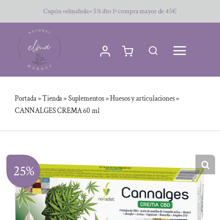
Saltar
Cupón «elmahola» 5% dto 1ª compra mayor de 45€
al
contenido
Portada
»
Tienda
»
Suplementos
»
Huesos y articulaciones
»
CANNALGES CREMA 60 ml
25%