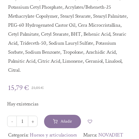
Potassium Cetyl Phosphate, Acrylates/Beheneth-25
Methacrylate Copolymer, Stearyl Stearate, Stearyl Palmitate,
PEG-60 Hydrogenated Castor Oil, Cera Microcristallina,
Cetyl Palmitate, Cetyl Stearate, BHT, Behenic Acid, Stearic
Acid, Trideceth-50, Sodium Lauryl Sulfate, Potassium
Sorbate, Sodium Benzoate, Tropolone, Arachidic Acid,
Palmitic Acid, Citric Acid, Limonene, Geraniol, Linalool,
Citral.
15,79
€
21,05
€
El
El
precio
precio
Hay existencias
original
actual
era:
es:
Añadir
21,05 €.
15,79 €.
CANNALGES
CREMA
Alternative:
Categoría:
Huesos y articulaciones
Marca:
NOVADIET