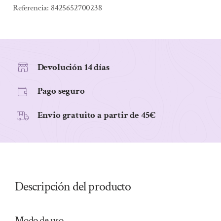
60
Referencia:
8425652700238
ml
cantidad
Devolución 14 días
Pago seguro
Envio gratuito a partir de 45€
Descripción del producto
Modo de uso