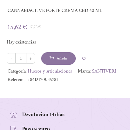
CANNABIACTIVE FORTE CREMA CBD 60 ML
15,62
€
17,75
€
El
El
precio
precio
Hay existencias
original
actual
era:
es:
Añadir
17,75 €.
15,62 €.
CANNABIACTIVE
FORTE
Alternative:
Categoría:
Huesos y articulaciones
Marca:
SANTIVERI
CREMA
Referencia:
8412170045781
CBD
60
ML
cantidad
Devolución 14 días
Pago seguro