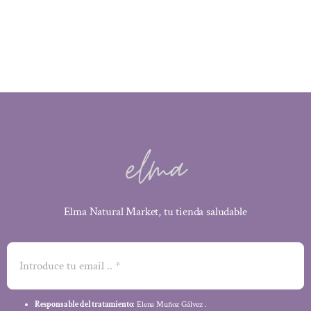
original
actual
era:
es:
26,95 €.
23,99 €.
Elma Natural Market, tu tienda saludable
Responsable del tratamiento
: Elena Muñoz Gálvez .