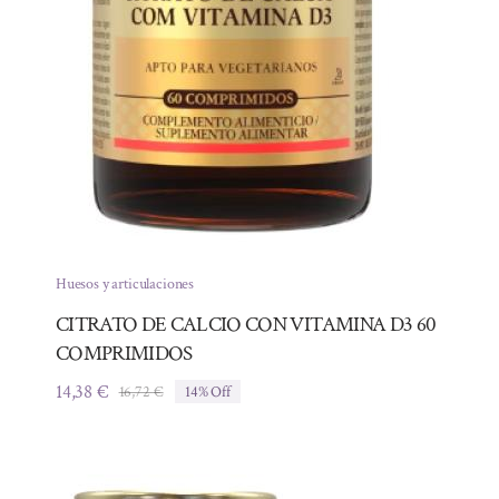
Huesos y articulaciones
CITRATO DE CALCIO CON VITAMINA D3 60
COMPRIMIDOS
14,38
€
16,72
€
14% Off
El
El
precio
precio
original
actual
era:
es:
16,72 €.
14,38 €.