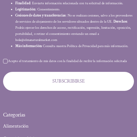
Finalidad
: Enviarte información relacionada con tu solicitud de información.
Legitimación
: Consentimiento.
Cesiones de datos y transferencias
: No se realizan cesiones, salvo a los proveedores
de servicios de alojamiento de los servidores ubicados dentro de la UE.
Derechos
:
Podrás ejercer los derechos de acceso, rectificación, supresión, limitación, oposición,
portabilidad, o retirar el consentimiento enviando un email a
hola@elmanaturalmarket.com
Más información:
Consulta nuestra Política de Privacidad para más información.
Acepto el tratamiento de mis datos con la finalidad de recibir la información solicitada
SUBSCRIBIRSE
Categorías
Alimentación