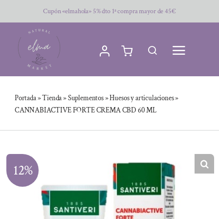
Saltar
Cupón «elmahola» 5% dto 1ª compra mayor de 45€
al
contenido
Portada
»
Tienda
»
Suplementos
»
Huesos y articulaciones
»
CANNABIACTIVE FORTE CREMA CBD 60 ML
12%