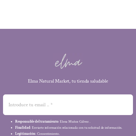
3,10 €.
2,79 €.
Elma Natural Market, tu tienda saludable
Responsable del tratamiento
: Elena Muñoz Gálvez .
Finalidad
: Enviarte información relacionada con tu solicitud de información.
Legitimación
: Consentimiento.