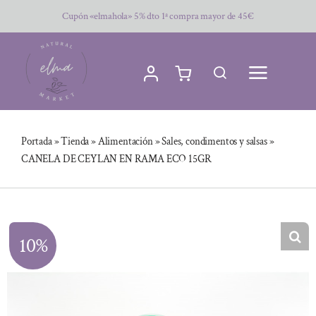
Saltar
Cupón «elmahola» 5% dto 1ª compra mayor de 45€
al
contenido
Portada
»
Tienda
»
Alimentación
»
Sales, condimentos y salsas
»
CANELA DE CEYLAN EN RAMA ECO 15GR
10%