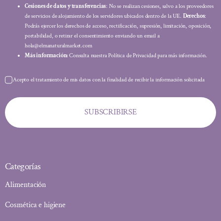
Cesiones de datos y transferencias
: No se realizan cesiones, salvo a los proveedores
de servicios de alojamiento de los servidores ubicados dentro de la UE.
Derechos
:
Podrás ejercer los derechos de acceso, rectificación, supresión, limitación, oposición,
portabilidad, o retirar el consentimiento enviando un email a
hola@elmanaturalmarket.com
Más información:
Consulta nuestra Política de Privacidad para más información.
Acepto el tratamiento de mis datos con la finalidad de recibir la información solicitada
SUBSCRIBIRSE
Categorías
Alimentación
Cosmética e higiene