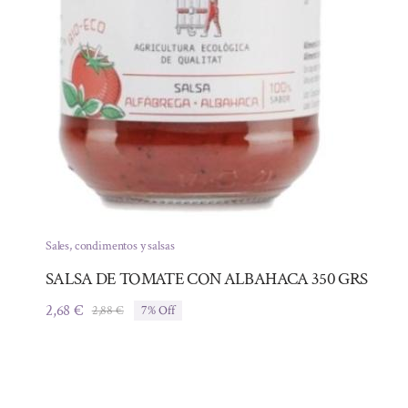
Sales, condimentos y salsas
SALSA DE TOMATE CON ALBAHACA 350 GRS
2,68
€
2,88
€
7% Off
El
El
precio
precio
original
actual
era:
es:
2,88 €.
2,68 €.