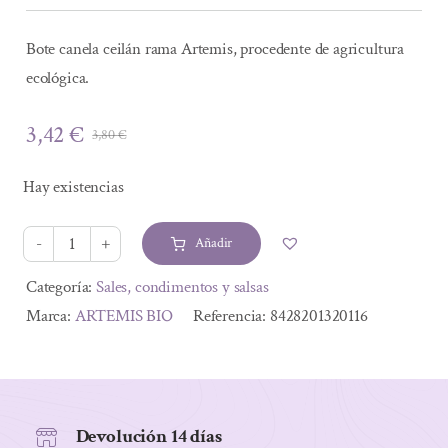
Bote canela ceilán rama Artemis, procedente de agricultura
ecológica.
3,42
€
3,80
€
El
El
precio
precio
Hay existencias
original
actual
era:
es:
Añadir
3,80 €.
3,42 €.
CANELA
DE
Alternative:
Categoría:
Sales, condimentos y salsas
CEYLAN
Marca:
ARTEMIS BIO
Referencia:
8428201320116
EN
RAMA
ECO
15GR
Devolución 14 días