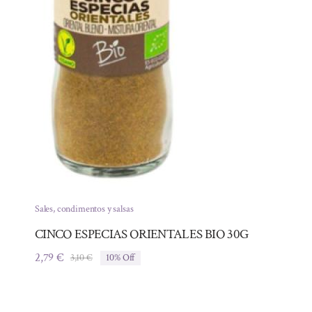
Sales, condimentos y salsas
CINCO ESPECIAS ORIENTALES BIO 30G
2,79
€
3,10
€
10% Off
El
El
precio
precio
original
actual
era:
es: