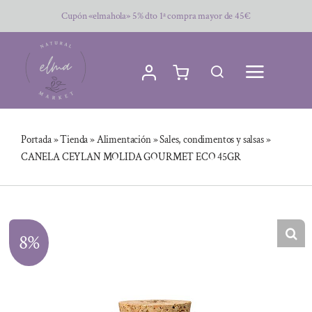
Saltar
Cupón «elmahola» 5% dto 1ª compra mayor de 45€
al
contenido
Portada
»
Tienda
»
Alimentación
»
Sales, condimentos y salsas
»
CANELA CEYLAN MOLIDA GOURMET ECO 45GR
8%