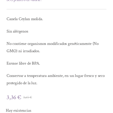
Canela Ceylan molida.
Sin alérgenos
No contiene organismos modificados genéticamente (No
GMO) ni irradiados.
Envase libre de BPA.
Conservar a temperatura ambiente, en un lugar fresco y seco
protegido de la luz.
3,36
€
3,65
€
El
El
precio
precio
Hay existencias