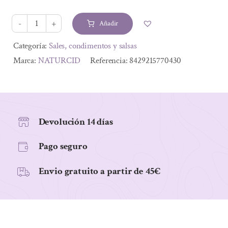
original
actual
era:
es:
Añadir
3,65 €.
3,36 €.
CANELA
CEYLAN
Alternative:
Categoría:
Sales, condimentos y salsas
MOLIDA
Marca:
NATURCID
Referencia:
8429215770430
GOURMET
ECO
45GR
cantidad
Devolución 14 días
Pago seguro
Envio gratuito a partir de 45€