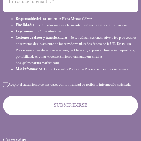
Responsable del tratamiento
: Elena Muñoz Gálvez .
Finalidad
: Enviarte información relacionada con tu solicitud de información.
Legitimación
: Consentimiento.
Cesiones de datos y transferencias
: No se realizan cesiones, salvo a los proveedores
de servicios de alojamiento de los servidores ubicados dentro de la UE.
Derechos
:
Podrás ejercer los derechos de acceso, rectificación, supresión, limitación, oposición,
portabilidad, o retirar el consentimiento enviando un email a
hola@elmanaturalmarket.com
Más información:
Consulta nuestra Política de Privacidad para más información.
Acepto el tratamiento de mis datos con la finalidad de recibir la información solicitada
SUBSCRIBIRSE
Categorías