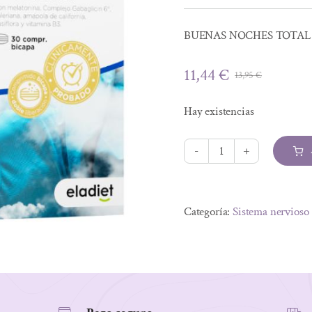
BUENAS NOCHES TOTAL
11,44
€
13,95
€
El
El
precio
precio
Hay existencias
original
actual
era:
es:
13,95 €.
11,44 €.
BUENAS
NOCHES
Alternative:
TOTAL
Categoría:
Sistema nervioso
30
COM
cantidad