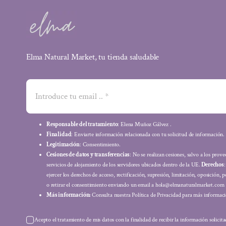
Elma Natural Market, tu tienda saludable
Responsable del tratamiento
: Elena Muñoz Gálvez .
Finalidad
: Enviarte información relacionada con tu solicitud de información.
Legitimación
: Consentimiento.
Cesiones de datos y transferencias
: No se realizan cesiones, salvo a los prov
servicios de alojamiento de los servidores ubicados dentro de la UE.
Derechos
ejercer los derechos de acceso, rectificación, supresión, limitación, oposición, p
o retirar el consentimiento enviando un email a hola@elmanaturalmarket.com
Más información:
Consulta nuestra Política de Privacidad para más informaci
Acepto el tratamiento de mis datos con la finalidad de recibir la información solicit