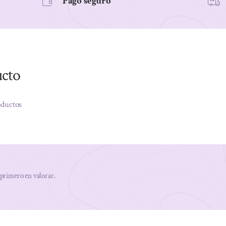
Pago seguro
ucto
oductos
 primero en valorar.