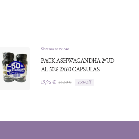
Sistema nervioso
PACK ASHWAGANDHA 2ºUD
AL 50% 2X60 CAPSULAS
19,95
€
26,60
€
25% Off
El
El
precio
precio
original
actual
era:
es:
26,60 €.
19,95 €.