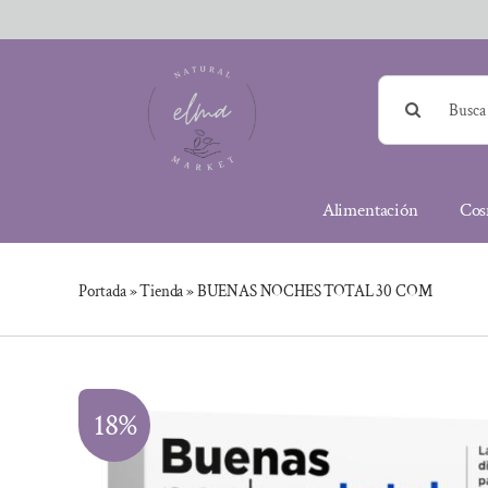
Saltar
al
contenido
Buscar:
Alimentación
Cos
Portada
»
Tienda
»
BUENAS NOCHES TOTAL 30 COM
18%