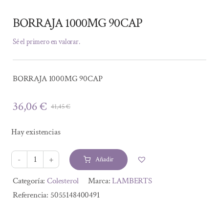
BORRAJA 1000MG 90CAP
Sé el primero en valorar.
BORRAJA 1000MG 90CAP
36,06
€
41,45
€
El
El
precio
precio
Hay existencias
original
actual
era:
es:
Añadir
41,45 €.
36,06 €.
BORRAJA
1000MG
Alternative:
Categoría:
Colesterol
Marca:
LAMBERTS
90CAP
Referencia:
5055148400491
cantidad