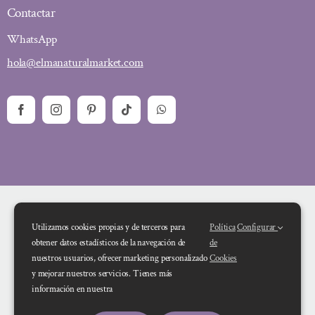
Contactar
WhatsApp
hola@elmanaturalmarket.com
Utilizamos cookies propias y de terceros para
Política
Configurar
obtener datos estadísticos de la navegación de
de
nuestros usuarios, ofrecer marketing personalizado
Cookies
y mejorar nuestros servicios. Tienes más
Financiado por la Unión Europea – NextGenerationEU. Sin embargo, los
información en nuestra
puntos de vista y las opiniones expresadas son únicamente los del autor o