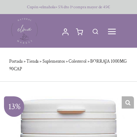
Saltar
Cupón «elmahola» 5% dto 1ª compra mayor de 45€
al
contenido
Portada
»
Tienda
»
Suplementos
»
Colesterol
»
BORRAJA 1000MG
90CAP
13%