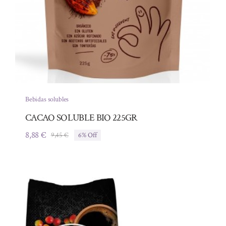
Bebidas solubles
CACAO SOLUBLE BIO 225GR
8,88
€
9,45
€
6% Off
El
El
precio
precio
original
actual
era:
es:
9,45 €.
8,88 €.