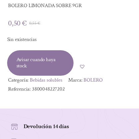
BOLERO LIMONADA SOBRE 9GR
0,50
€
0,55
€
El
El
precio
precio
Sin existencias
original
actual
era:
es:
Avisar cuando haya
0,55 €.
0,50 €.
stock
Categoría:
Bebidas solubles
Marca:
BOLERO
Referencia:
3800048227202
Devolución 14 días