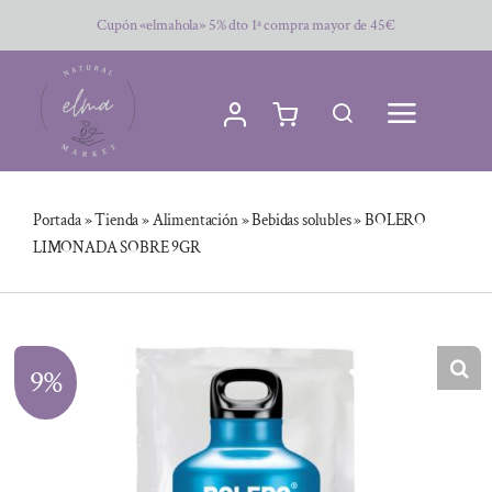
Saltar
Cupón «elmahola» 5% dto 1ª compra mayor de 45€
al
contenido
Portada
»
Tienda
»
Alimentación
»
Bebidas solubles
»
BOLERO
LIMONADA SOBRE 9GR
9%