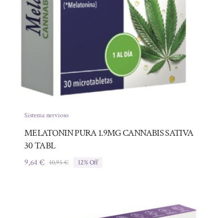
Sistema nervioso
MELATONIN PURA 1.9MG CANNABIS SATIVA
30 TABL
9,64
€
10,95
€
12% Off
El
El
precio
precio
original
actual
era:
es:
10,95 €.
9,64 €.