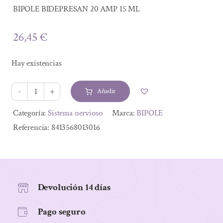
BIPOLE BIDEPRESAN 20 AMP 15 ML
26,45
€
Hay existencias
Añadir
BIPOLE
BIDEPRESAN
Alternative:
Categoría:
Sistema nervioso
Marca:
BIPOLE
20
Referencia:
8413568013016
AMP
15
ML
cantidad
Devolución 14 días
Pago seguro