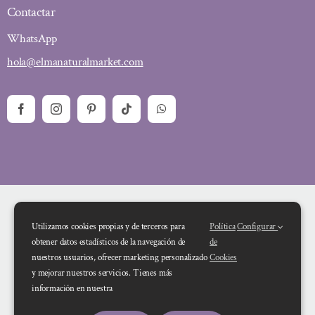
Contactar
WhatsApp
hola@elmanaturalmarket.com
Utilizamos cookies propias y de terceros para
Política
Configurar
obtener datos estadísticos de la navegación de
de
nuestros usuarios, ofrecer marketing personalizado
Cookies
y mejorar nuestros servicios. Tienes más
Financiado por la Unión Europea – NextGenerationEU. Sin embargo, los
información en nuestra
puntos de vista y las opiniones expresadas son únicamente los del autor o