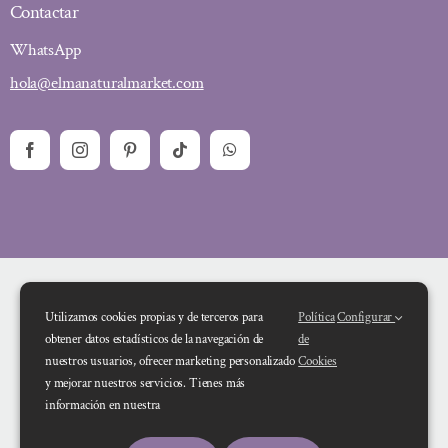
Contactar
WhatsApp
hola@elmanaturalmarket.com
Utilizamos cookies propias y de terceros para
Política
Configurar
obtener datos estadísticos de la navegación de
de
nuestros usuarios, ofrecer marketing personalizado
Cookies
y mejorar nuestros servicios. Tienes más
Financiado por la Unión Europea – NextGenerationEU. Sin embargo, los
información en nuestra
puntos de vista y las opiniones expresadas son únicamente los del autor o
autores y no reflejan necesariamente los de la Unión Europea o la Comisión