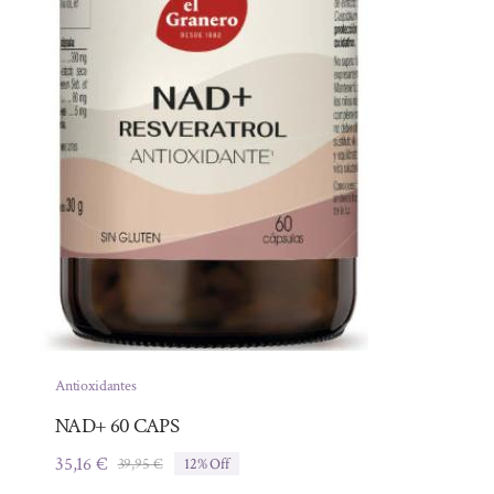
Antioxidantes
NAD+ 60 CAPS
35,16
€
39,95
€
12% Off
El
El