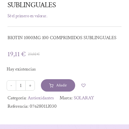
SUBLINGUALES
Sé el primero en valorar.
BIOTIN 1000MG 100 COMPRIMIDOS SUBLINGUALES
19,11
€
23,02
€
El
El
precio
precio
Hay existencias
original
actual
era:
es:
Añadir
23,02 €.
19,11 €.
BIOTIN
1000MG
Alternative:
Categoría:
Antioxidantes
Marca:
SOLARAY
100
Referencia:
076280112030
COMPRIMIDOS
SUBLINGUALES