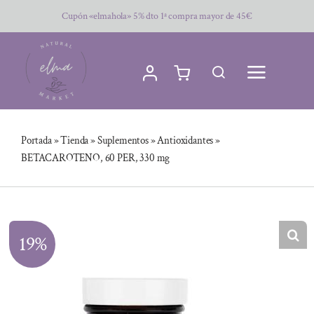
Saltar
Cupón «elmahola» 5% dto 1ª compra mayor de 45€
al
contenido
Portada
»
Tienda
»
Suplementos
»
Antioxidantes
»
BETACAROTENO, 60 PER, 330 mg
19%