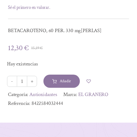
Sé el primero en valorar.
BETACAROTENO, 60 PER. 330 mg[PERLAS]
12,30
€
15,19
€
El
El
precio
precio
Hay existencias
original
actual
era:
es:
Añadir
15,19 €.
12,30 €.
BETACAROTENO,
60
Alternative:
Categoría:
Antioxidantes
Marca:
EL GRANERO
PER,
Referencia:
8422584032444
330
mg
cantidad