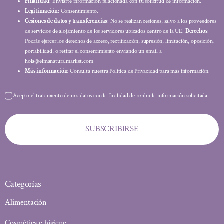
Finalidad
: Enviarte información relacionada con tu solicitud de información.
Legitimación
: Consentimiento.
Cesiones de datos y transferencias
: No se realizan cesiones, salvo a los proveedores
de servicios de alojamiento de los servidores ubicados dentro de la UE.
Derechos
:
Podrás ejercer los derechos de acceso, rectificación, supresión, limitación, oposición,
portabilidad, o retirar el consentimiento enviando un email a
hola@elmanaturalmarket.com
Más información:
Consulta nuestra Política de Privacidad para más información.
Acepto el tratamiento de mis datos con la finalidad de recibir la información solicitada
SUBSCRIBIRSE
Categorías
Alimentación
Cosmética e higiene