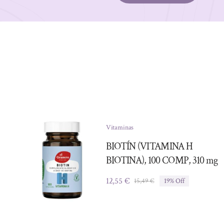
Vitaminas
BIOTÍN (VITAMINA H
BIOTINA), 100 COMP, 310 mg
12,55
€
15,49
€
19% Off
El
El
precio
precio
original
actual
era:
es: