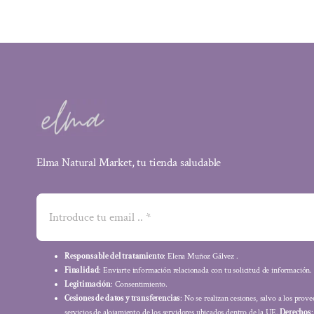
15,49 €.
12,55 €.
Elma Natural Market, tu tienda saludable
Responsable del tratamiento
: Elena Muñoz Gálvez .
Finalidad
: Enviarte información relacionada con tu solicitud de información.
Legitimación
: Consentimiento.
Cesiones de datos y transferencias
: No se realizan cesiones, salvo a los prov
servicios de alojamiento de los servidores ubicados dentro de la UE.
Derechos