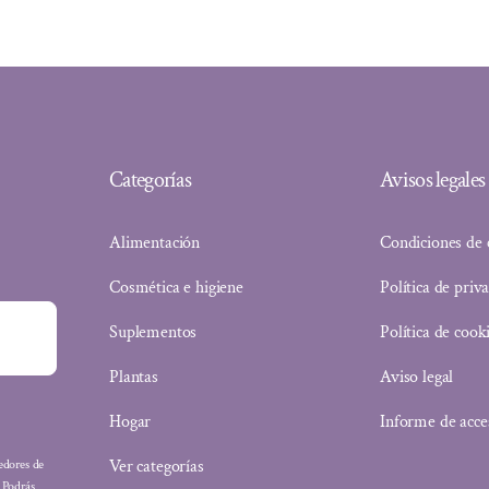
32,30 €.
27,78 €.
Categorías
Avisos legales
Alimentación
Condiciones de
Cosmética e higiene
Política de priv
Suplementos
Política de cook
Plantas
Aviso legal
Hogar
Informe de acce
Ver categorías
eedores de
: Podrás