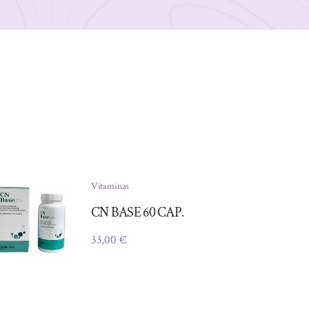
Vitaminas
CN BASE 60 CAP.
33,00
€