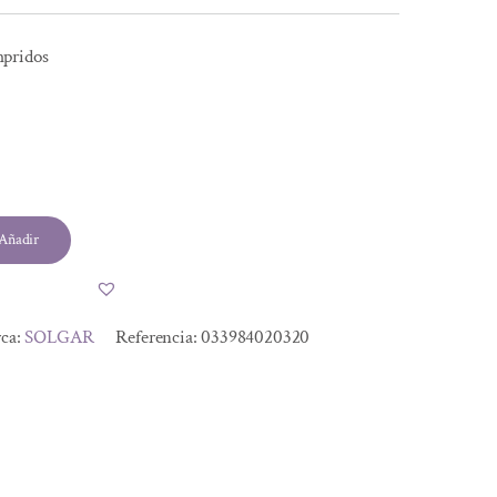
pridos
l
Añadir
.
.
ca:
SOLGAR
Referencia:
033984020320