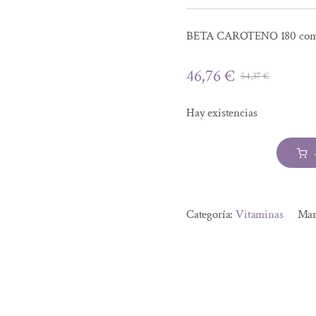
BETA CAROTENO 180 com
46,76
€
54,37
€
El
El
precio
precio
Hay existencias
origina
actual
era:
es:
54,37 €
46,76 €
BETA
CAROTENO
Alternative:
180
Categoría:
Vitaminas
Mar
compridos
cantidad