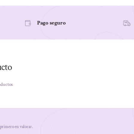
Pago seguro
ucto
oductos
 primero en valorar.