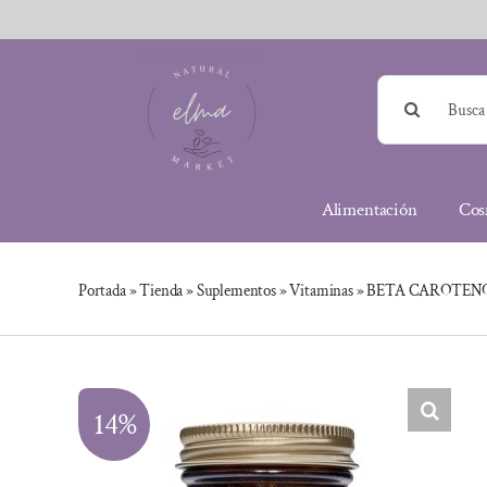
Saltar
al
contenido
Buscar:
Alimentación
Cos
Portada
»
Tienda
»
Suplementos
»
Vitaminas
»
BETA CAROTENO 
14%