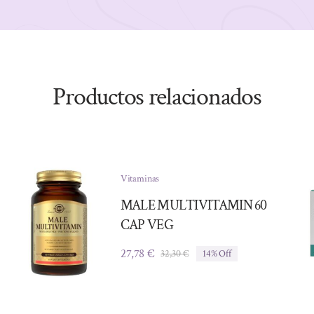
Productos relacionados
Vitaminas
MALE MULTIVITAMIN 60
CAP VEG
27,78
€
32,30
€
14% Off
El
El
precio
precio
original
actual
era:
es: