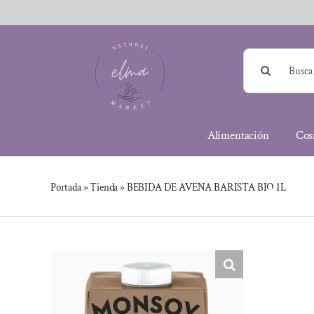
Saltar
al
contenido
Buscar:
Alimentación
Cos
Portada
»
Tienda
»
BEBIDA DE AVENA BARISTA BIO 1L