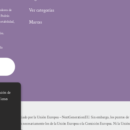
Ver categorías
eedores de
: Podrás
Marcas
ortabilidad,
ón.
ada
ación de
Tienes
Financiado por la Unión Europea – NextGenerationEU. Sin embargo, los puntos de vi
reflejan necesariamente los de la Unión Europea o la Comisión Europea. Ni la Unió