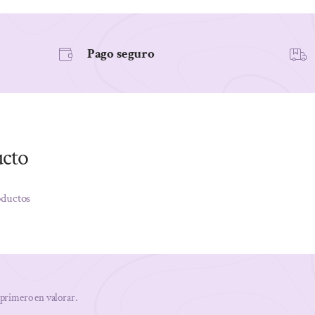
Pago seguro
ucto
oductos
 primero en valorar.