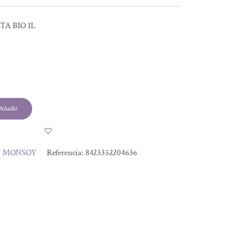
TA BIO 1L
Añadir
:
MONSOY
Referencia:
8423352204636