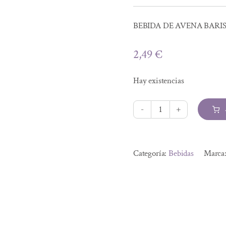
BEBIDA DE AVENA BARIS
2,49
€
Hay existencias
BEBIDA
DE
Alternative:
AVENA
Categoría:
Bebidas
Marca
BARISTA
BIO
1L
cantidad