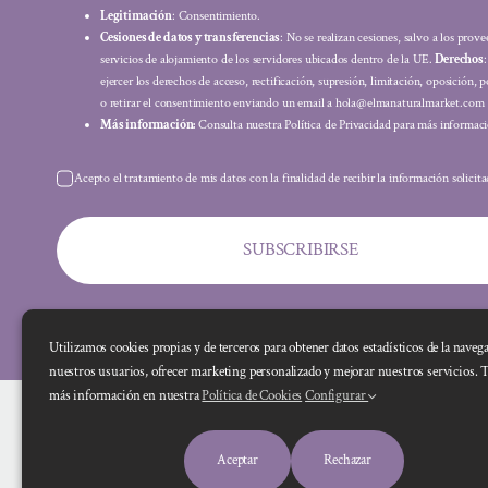
Legitimación
: Consentimiento.
Cesiones de datos y transferencias
: No se realizan cesiones, salvo a los prov
servicios de alojamiento de los servidores ubicados dentro de la UE.
Derechos
ejercer los derechos de acceso, rectificación, supresión, limitación, oposición, p
o retirar el consentimiento enviando un email a hola@elmanaturalmarket.com
Más información:
Consulta nuestra Política de Privacidad para más informaci
Acepto el tratamiento de mis datos con la finalidad de recibir la información solicit
SUBSCRIBIRSE
Utilizamos cookies propias y de terceros para obtener datos estadísticos de la naveg
nuestros usuarios, ofrecer marketing personalizado y mejorar nuestros servicios. 
más información en nuestra
Política de Cookies
Configurar
Aceptar
Rechazar