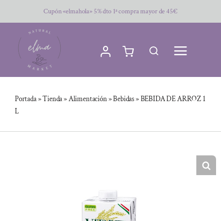
Saltar
Cupón «elmahola» 5% dto 1ª compra mayor de 45€
al
contenido
Portada
»
Tienda
»
Alimentación
»
Bebidas
»
BEBIDA DE ARROZ 1
L