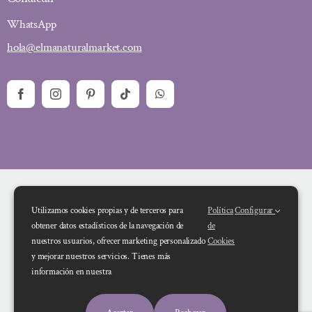
WhatsApp
hola@elmanaturalmarket.com
Utilizamos cookies propias y de terceros para
Política
Configurar
obtener datos estadísticos de la navegación de
de
nuestros usuarios, ofrecer marketing personalizado
Cookies
y mejorar nuestros servicios. Tienes más
Financiado por la Unión Europea – NextGenerationEU. Sin embargo, los
información en nuestra
puntos de vista y las opiniones expresadas son únicamente los del autor o
autores y no reflejan necesariamente los de la Unión Europea o la Comisión