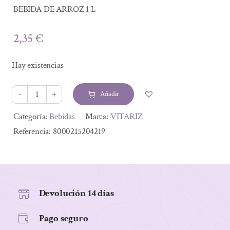
BEBIDA DE ARROZ 1 L
2,35
€
Hay existencias
Añadir
BEBIDA
DE
Alternative:
Categoría:
Bebidas
Marca:
VITARIZ
ARROZ
Referencia:
8000215204219
1
L
cantidad
Devolución 14 días
Pago seguro