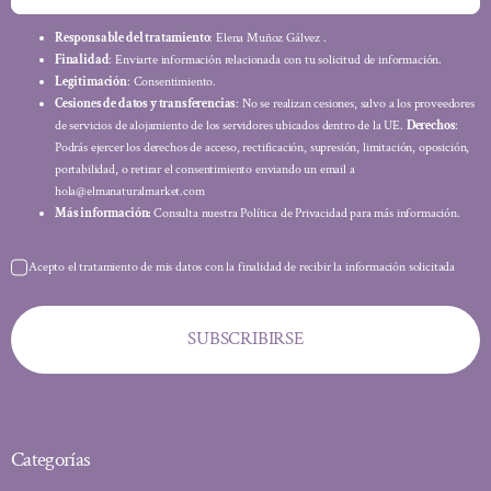
Responsable del tratamiento
: Elena Muñoz Gálvez .
Finalidad
: Enviarte información relacionada con tu solicitud de información.
Legitimación
: Consentimiento.
Cesiones de datos y transferencias
: No se realizan cesiones, salvo a los proveedores
de servicios de alojamiento de los servidores ubicados dentro de la UE.
Derechos
:
Podrás ejercer los derechos de acceso, rectificación, supresión, limitación, oposición,
portabilidad, o retirar el consentimiento enviando un email a
hola@elmanaturalmarket.com
Más información:
Consulta nuestra Política de Privacidad para más información.
Acepto el tratamiento de mis datos con la finalidad de recibir la información solicitada
SUBSCRIBIRSE
Categorías