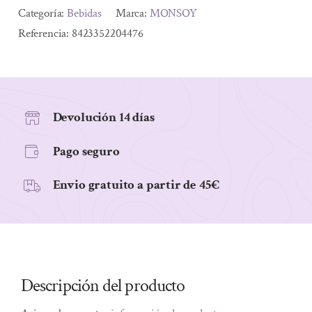
DE
Alternative:
Categoría:
Bebidas
Marca:
MONSOY
ALMENDRAS
Referencia:
8423352204476
SIN
AZUCARES
BIO
1
Devolución 14 días
l
Pago seguro
cantidad
Envio gratuito a partir de 45€
Descripción del producto