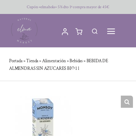
Saltar
Cupón «elmahola» 5% dto 1ª compra mayor de 45€
al
contenido
Portada
»
Tienda
»
Alimentación
»
Bebidas
»
BEBIDA DE
ALMENDRAS SIN AZUCARES BIO 1 l