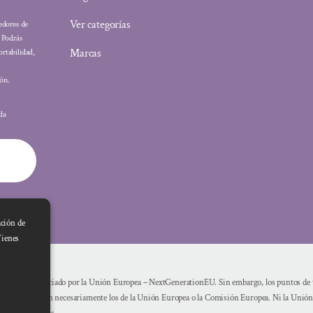
Ver categorías
eedores de
: Podrás
Marcas
ortabilidad,
ón.
ada
ación de
Tienes
Financiado por la Unión Europea – NextGenerationEU. Sin embargo, los puntos de vi
reflejan necesariamente los de la Unión Europea o la Comisión Europea. Ni la Unió