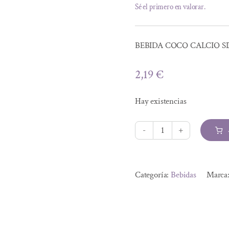
Sé el primero en valorar.
BEBIDA COCO CALCIO SI
2,19
€
Hay existencias
BEBIDA
COCO
Alternative:
CALCIO
Categoría:
Bebidas
Marca
SIN
AZUCAR
1
LITRO