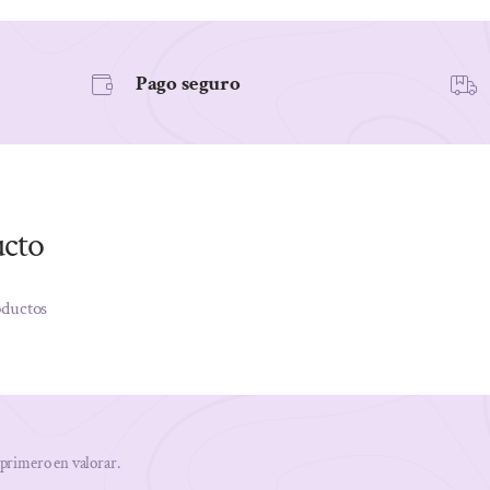
cantidad
Pago seguro
ucto
oductos
 primero en valorar.