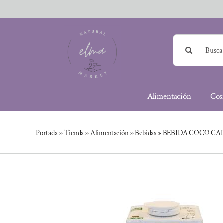
Saltar
al
contenido
Buscar:
Alimentación
Cos
Portada
»
Tienda
»
Alimentación
»
Bebidas
»
BEBIDA COCO CAL