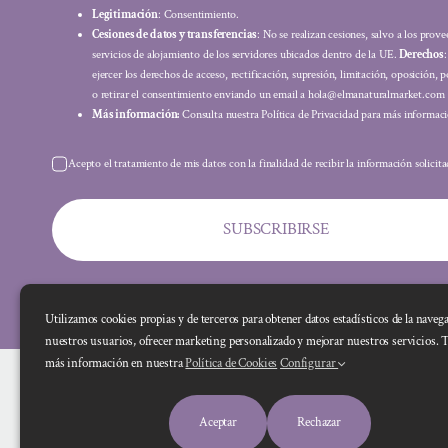
Legitimación
: Consentimiento.
Cesiones de datos y transferencias
: No se realizan cesiones, salvo a los prov
servicios de alojamiento de los servidores ubicados dentro de la UE.
Derechos
ejercer los derechos de acceso, rectificación, supresión, limitación, oposición, p
o retirar el consentimiento enviando un email a hola@elmanaturalmarket.com
Más información:
Consulta nuestra Política de Privacidad para más informaci
Acepto el tratamiento de mis datos con la finalidad de recibir la información solicit
SUBSCRIBIRSE
Utilizamos cookies propias y de terceros para obtener datos estadísticos de la naveg
nuestros usuarios, ofrecer marketing personalizado y mejorar nuestros servicios. 
más información en nuestra
Política de Cookies
Configurar
Aceptar
Rechazar