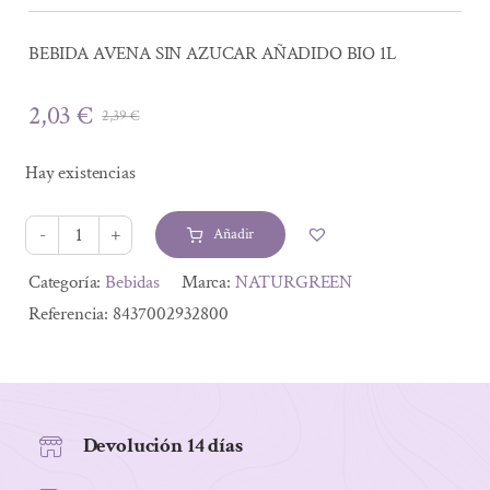
BEBIDA AVENA SIN AZUCAR AÑADIDO BIO 1L
2,03
€
2,39
€
El
El
precio
precio
Hay existencias
original
actual
era:
es:
Añadir
2,39 €.
2,03 €.
BEBIDA
AVENA
Alternative:
Categoría:
Bebidas
Marca:
NATURGREEN
SIN
Referencia:
8437002932800
AZUCAR
AÑADIDO
BIO
1L
Devolución 14 días
cantidad