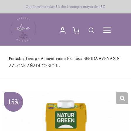
Saltar
Cupón «elmahola» 5% dto 1ª compra mayor de 45€
al
contenido
Portada
»
Tienda
»
Alimentación
»
Bebidas
»
BEBIDA AVENA SIN
AZUCAR AÑADIDO BIO 1L
15%