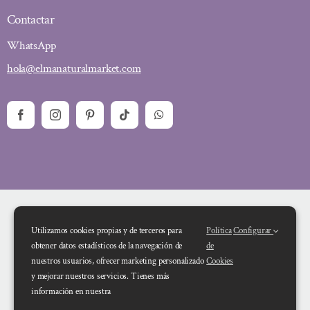
Contactar
WhatsApp
hola@elmanaturalmarket.com
Utilizamos cookies propias y de terceros para
Política
Configurar
obtener datos estadísticos de la navegación de
de
nuestros usuarios, ofrecer marketing personalizado
Cookies
y mejorar nuestros servicios. Tienes más
Financiado por la Unión Europea – NextGenerationEU. Sin embargo, los
información en nuestra
puntos de vista y las opiniones expresadas son únicamente los del autor o