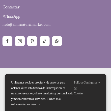
Contactar
WhatsApp
hola@elmanaturalmarket.com
Utilizamos cookies propias y de terceros para
Política
Configurar
obtener datos estadísticos de la navegación de
de
nuestros usuarios, ofrecer marketing personalizado
Cookies
y mejorar nuestros servicios. Tienes más
Financiado por la Unión Europea – NextGenerationEU. Sin embargo, los
información en nuestra
puntos de vista y las opiniones expresadas son únicamente los del autor o