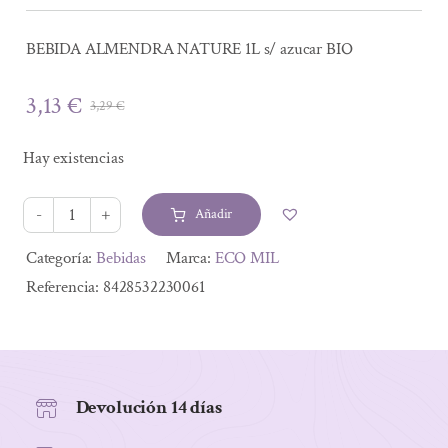
BEBIDA ALMENDRA NATURE 1L s/ azucar BIO
3,13
€
3,29
€
El
El
precio
precio
Hay existencias
original
actual
era:
es:
Añadir
3,29 €.
3,13 €.
BEBIDA
ALMENDRA
Alternative:
Categoría:
Bebidas
Marca:
ECO MIL
NATURE
Referencia:
8428532230061
1L
s/
azucar
BIO
Devolución 14 días
cantidad