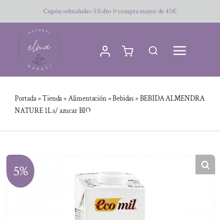
Saltar
Cupón «elmahola» 5% dto 1ª compra mayor de 45€
al
contenido
Portada
»
Tienda
»
Alimentación
»
Bebidas
»
BEBIDA ALMENDRA
NATURE 1L s/ azucar BIO
5%