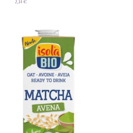
2,14
€