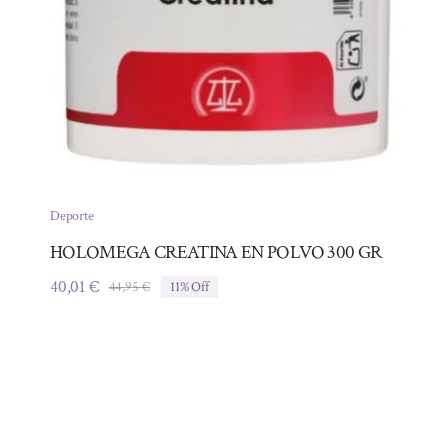
Deporte
HOLOMEGA CREATINA EN POLVO 300 GR
40,01
€
44,95
€
11% Off
El
El
precio
precio
original
actual
era:
es:
44,95 €.
40,01 €.