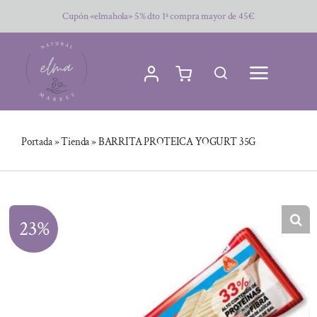
Saltar
Cupón «elmahola» 5% dto 1ª compra mayor de 45€
al
contenido
Portada
»
Tienda
»
BARRITA PROTEICA YOGURT 35G
23%