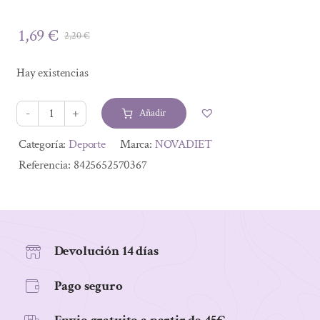
1,69
€
2,20
€
El
El
precio
precio
Hay existencias
original
actual
era:
es:
Añadir
2,20 €.
1,69 €.
BARRITA
PROTEICA
Alternative:
Categoría:
Deporte
Marca:
NOVADIET
YOGURT
Referencia:
8425652570367
35G
cantidad
Devolución 14 días
Pago seguro