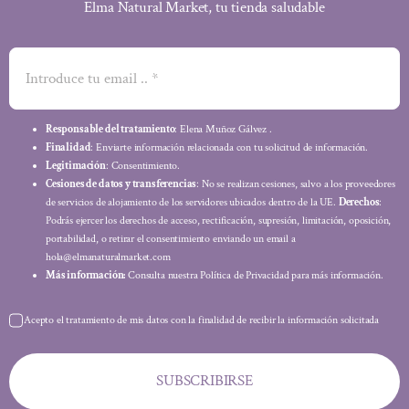
Elma Natural Market, tu tienda saludable
Responsable del tratamiento
: Elena Muñoz Gálvez .
Finalidad
: Enviarte información relacionada con tu solicitud de información.
Legitimación
: Consentimiento.
Cesiones de datos y transferencias
: No se realizan cesiones, salvo a los proveedores
de servicios de alojamiento de los servidores ubicados dentro de la UE.
Derechos
:
Podrás ejercer los derechos de acceso, rectificación, supresión, limitación, oposición,
portabilidad, o retirar el consentimiento enviando un email a
hola@elmanaturalmarket.com
Más información:
Consulta nuestra Política de Privacidad para más información.
Acepto el tratamiento de mis datos con la finalidad de recibir la información solicitada
SUBSCRIBIRSE