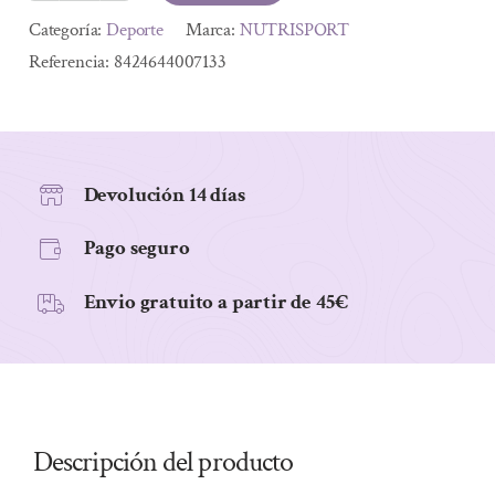
PROTEICA
Alternative:
Categoría:
Deporte
Marca:
NUTRISPORT
YOGUR
Referencia:
8424644007133
APPLE
PIE
44GRS
cantidad
Devolución 14 días
Pago seguro
Envio gratuito a partir de 45€
Descripción del producto