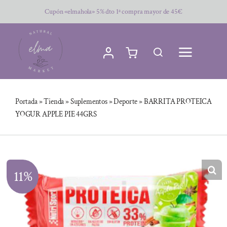
Saltar
Cupón «elmahola» 5% dto 1ª compra mayor de 45€
al
contenido
Portada
»
Tienda
»
Suplementos
»
Deporte
»
BARRITA PROTEICA
YOGUR APPLE PIE 44GRS
11%