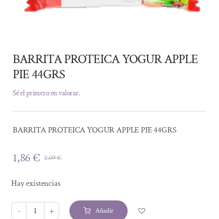
BARRITA PROTEICA YOGUR APPLE
PIE 44GRS
Sé el primero en valorar.
BARRITA PROTEICA YOGUR APPLE PIE 44GRS
1,86
€
2,09
€
El
El
precio
precio
Hay existencias
original
actual
era:
es:
Añadir
2,09 €.
1,86 €.
BARRITA