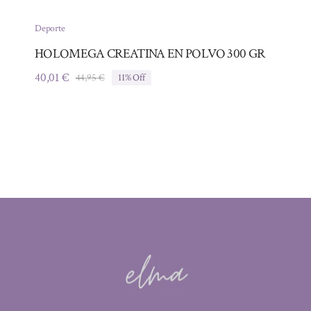
Deporte
HOLOMEGA CREATINA EN POLVO 300 GR
40,01
€
44,95
€
11% Off
El
El
precio
precio
original
actual
era:
es:
44,95 €.
40,01 €.