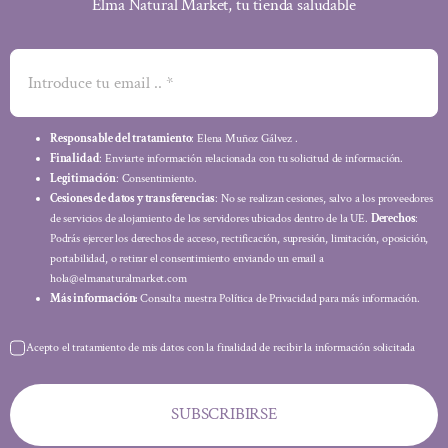
Elma Natural Market, tu tienda saludable
Responsable del tratamiento
: Elena Muñoz Gálvez .
Finalidad
: Enviarte información relacionada con tu solicitud de información.
Legitimación
: Consentimiento.
Cesiones de datos y transferencias
: No se realizan cesiones, salvo a los proveedores
de servicios de alojamiento de los servidores ubicados dentro de la UE.
Derechos
:
Podrás ejercer los derechos de acceso, rectificación, supresión, limitación, oposición,
portabilidad, o retirar el consentimiento enviando un email a
hola@elmanaturalmarket.com
Más información:
Consulta nuestra Política de Privacidad para más información.
Acepto el tratamiento de mis datos con la finalidad de recibir la información solicitada
SUBSCRIBIRSE