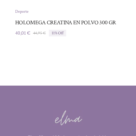
Deporte
HOLOMEGA CREATINA EN POLVO 300 GR
40,01
€
44,95
€
11% Off
El
El
precio
precio
original
actual
era:
es:
44,95 €.
40,01 €.