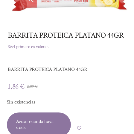
BARRITA PROTEICA PLATANO 44GR
Sé el primero en valorar.
BARRITA PROTEICA PLATANO 44GR
1,86
€
2,09
€
El
El
precio
precio
Sin existencias
original
actual
era:
es:
Avisar cuando haya
2,09 €.
1,86 €.
stock