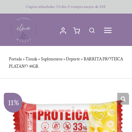
Saltar
Cupón «elmahola» 5% dto 1ª compra mayor de 45€
al
contenido
Portada
»
Tienda
»
Suplementos
»
Deporte
»
BARRITA PROTEICA
PLATANO 44GR
11%