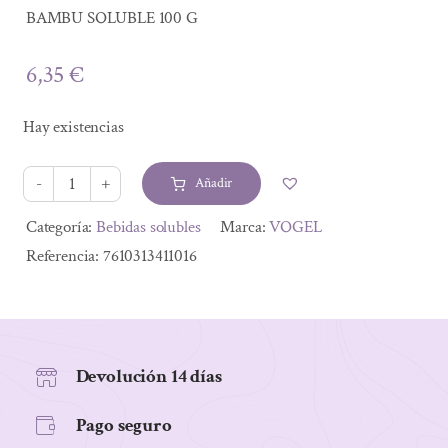
BAMBU SOLUBLE 100 G
6,35
€
Hay existencias
Añadir
BAMBU
SOLUBLE
Alternative:
Categoría:
Bebidas solubles
Marca:
VOGEL
100
Referencia:
7610313411016
G
cantidad
Devolución 14 días
Pago seguro