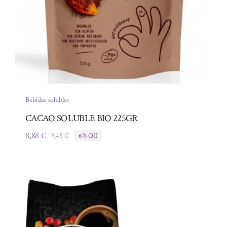
Bebidas solubles
CACAO SOLUBLE BIO 225GR
8,88
€
9,45
€
6% Off
El
El
precio
precio
original
actual
era:
es:
9,45 €.
8,88 €.