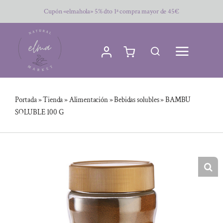
Saltar
Cupón «elmahola» 5% dto 1ª compra mayor de 45€
al
contenido
Portada
»
Tienda
»
Alimentación
»
Bebidas solubles
»
BAMBU
SOLUBLE 100 G