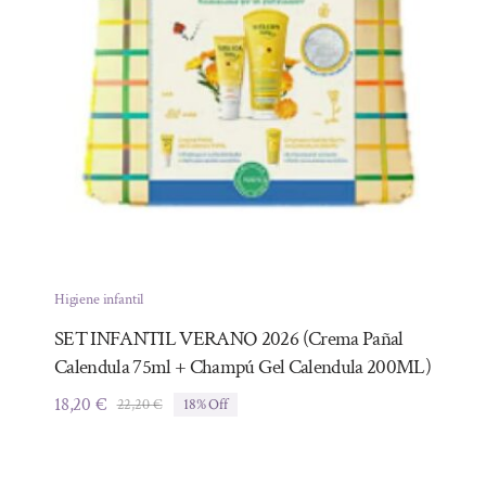
Higiene infantil
SET INFANTIL VERANO 2026 (Crema Pañal
Calendula 75ml + Champú Gel Calendula 200ML)
18,20
€
22,20
€
18% Off
El
El
precio
precio
original
actual
era:
es: