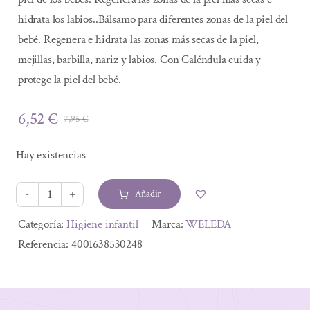
hidrata los labios..Bálsamo para diferentes zonas de la piel del
bebé. Regenera e hidrata las zonas más secas de la piel,
mejillas, barbilla, nariz y labios. Con Caléndula cuida y
protege la piel del bebé.
6,52
€
7,95
€
El
El
precio
precio
Hay existencias
original
actual
era:
es:
Añadir
7,95 €.
6,52 €.
BALSAMO
MULTIUSOS
Alternative:
Categoría:
Higiene infantil
Marca:
WELEDA
INTENSIVO
Referencia:
4001638530248
25GR
cantidad