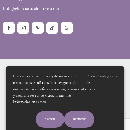
hola@elmanaturalmarket.com
Utilizamos cookies propias y de terceros para
Política
Configurar
obtener datos estadísticos de la navegación de
de
nuestros usuarios, ofrecer marketing personalizado
Cookies
y mejorar nuestros servicios. Tienes más
Financiado por la Unión Europea – NextGenerationEU. Sin embargo, los
información en nuestra
puntos de vista y las opiniones expresadas son únicamente los del autor o
autores y no reflejan necesariamente los de la Unión Europea o la Comisión
Aceptar
Rechazar
Europea. Ni la Unión Europea ni la Comisión Europea pueden ser consideradas
responsables de las mismas