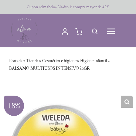
Saltar
Cupón «elmahola» 5% dto 1ª compra mayor de 45€
al
contenido
Portada
»
Tienda
»
Cosmética e higiene
»
Higiene infantil
»
BALSAMO MULTIUSOS INTENSIVO 25GR
18%