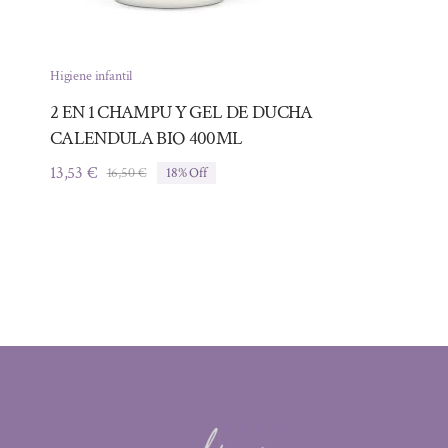
Higiene infantil
2 EN 1 CHAMPU Y GEL DE DUCHA
CALENDULA BIO 400ML
13,53
€
16,50
€
18% Off
El
El
precio
precio
original
actual
era:
es:
16,50 €.
13,53 €.