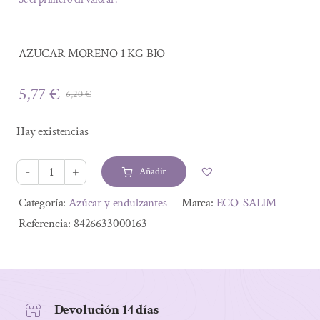
AZUCAR MORENO 1 KG BIO
5,77
€
6,20
€
El
El
precio
precio
Hay existencias
original
actual
era:
es:
Añadir
6,20 €.
5,77 €.
AZUCAR
MORENO
Alternative:
Categoría:
Azúcar y endulzantes
Marca:
ECO-SALIM
1
Referencia:
8426633000163
KG
BIO
cantidad
Devolución 14 días