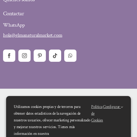
Contactar
WhatsApp
hola@elmanaturalmarket.com
Utilizamos cookies propias y de terceros para
Política
Configurar
obtener datos estadísticos de la navegación de
de
nuestros usuarios, ofrecer marketing personalizado
Cookies
y mejorar nuestros servicios. Tienes más
Financiado por la Unión Europea – NextGenerationEU. Sin embargo, los
información en nuestra