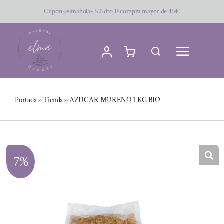
Saltar
Cupón «elmahola» 5% dto 1ª compra mayor de 45€
al
contenido
Portada
»
Tienda
»
AZUCAR MORENO 1 KG BIO
7%