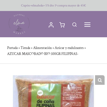
Saltar
Cupón «elmahola» 5% dto 1ª compra mayor de 45€
al
contenido
Portada
»
Tienda
»
Alimentación
»
Azúcar y endulzantes
»
AZUCAR MASCOBADO BIO 500GR FILIPINAS-