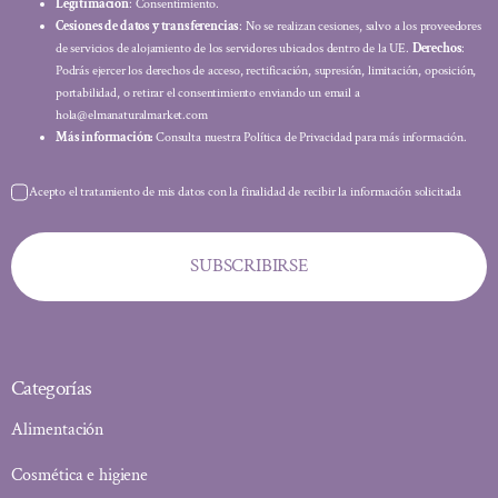
Legitimación
: Consentimiento.
Cesiones de datos y transferencias
: No se realizan cesiones, salvo a los proveedores
de servicios de alojamiento de los servidores ubicados dentro de la UE.
Derechos
:
Podrás ejercer los derechos de acceso, rectificación, supresión, limitación, oposición,
portabilidad, o retirar el consentimiento enviando un email a
hola@elmanaturalmarket.com
Más información:
Consulta nuestra Política de Privacidad para más información.
Acepto el tratamiento de mis datos con la finalidad de recibir la información solicitada
SUBSCRIBIRSE
Categorías
Alimentación
Cosmética e higiene