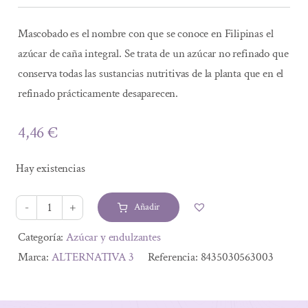
Mascobado es el nombre con que se conoce en Filipinas el
azúcar de caña integral. Se trata de un azúcar no refinado que
conserva todas las sustancias nutritivas de la planta que en el
refinado prácticamente desaparecen.
4,46
€
Hay existencias
Añadir
AZUCAR
MASCOBADO
Alternative:
Categoría:
Azúcar y endulzantes
BIO
Marca:
ALTERNATIVA 3
Referencia:
8435030563003
500GR
FILIPINAS-