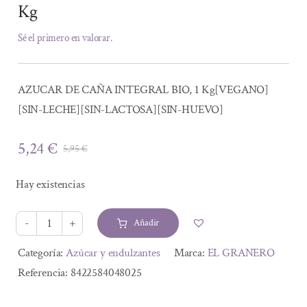
Kg
Sé el primero en valorar.
AZUCAR DE CAÑA INTEGRAL BIO, 1 Kg[VEGANO]
[SIN-LECHE][SIN-LACTOSA][SIN-HUEVO]
5,24
€
5,95
€
El
El
precio
precio
Hay existencias
original
actual
era:
es:
Añadir
5,95 €.
5,24 €.
AZUCAR
DE
Alternative:
Categoría:
Azúcar y endulzantes
Marca:
EL GRANERO
CAÑA
Referencia:
8422584048025
INTEGRAL