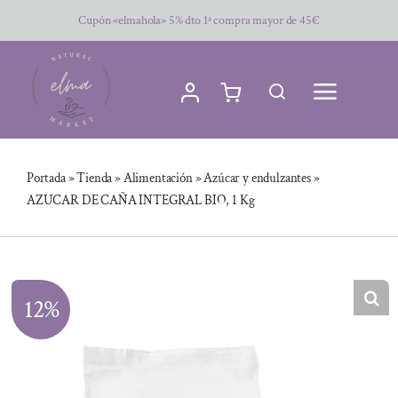
Saltar
Cupón «elmahola» 5% dto 1ª compra mayor de 45€
al
contenido
Portada
»
Tienda
»
Alimentación
»
Azúcar y endulzantes
»
AZUCAR DE CAÑA INTEGRAL BIO, 1 Kg
12%