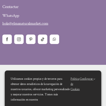
Contactar
WhatsApp
hola@elmanaturalmarket.com
Utilizamos cookies propias y de terceros para
Política
Configurar
obtener datos estadísticos de la navegación de
de
nuestros usuarios, ofrecer marketing personalizado
Cookies
y mejorar nuestros servicios. Tienes más
Financiado por la Unión Europea – NextGenerationEU. Sin embargo, los
información en nuestra
puntos de vista y las opiniones expresadas son únicamente los del autor o