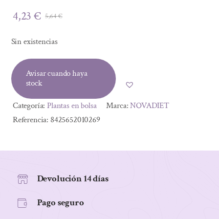
4,23
€
5,64
€
El
El
precio
precio
Sin existencias
original
actual
era:
es:
Avisar cuando haya
5,64 €.
4,23 €.
stock
Categoría:
Plantas en bolsa
Marca:
NOVADIET
Referencia:
8425652010269
Devolución 14 días
Pago seguro