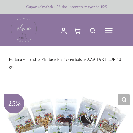
Saltar
Cupón «elmahola» 5% dto 1ª compra mayor de 45€
al
contenido
Portada
»
Tienda
»
Plantas
»
Plantas en bolsa
»
AZAHAR FLOR 40
grs
25%