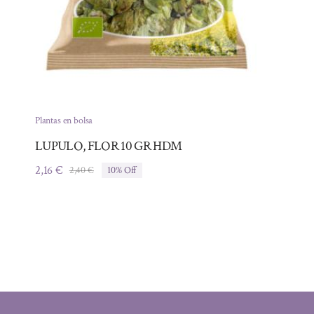
Plantas en bolsa
LUPULO, FLOR 10 GR HDM
2,16
€
2,40
€
10% Off
El
El
precio
precio
original
actual
era:
es:
2,40 €.
2,16 €.