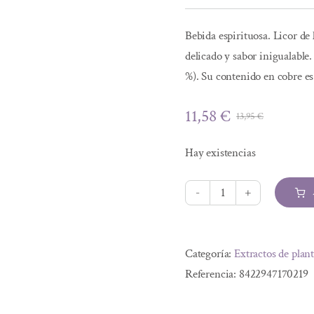
Bebida espirituosa. Licor de
delicado y sabor inigualable
%). Su contenido en cobre e
11,58
€
13,95
€
El
El
precio
precio
Hay existencias
original
actual
era:
es:
13,95 €.
11,58 €.
AURIS
LEMON
Alternative:
60ml
Categoría:
Extractos de plan
cantidad
Referencia:
8422947170219