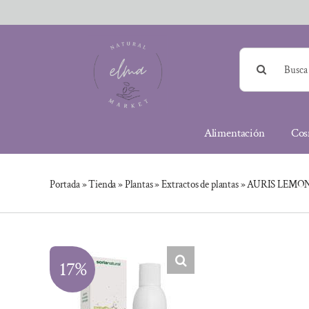
Saltar
al
contenido
Buscar:
Alimentación
Cos
Portada
»
Tienda
»
Plantas
»
Extractos de plantas
»
AURIS LEMON
17%