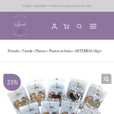
Saltar
Cupón «elmahola» 5% dto 1ª compra mayor de 45€
al
contenido
Portada
»
Tienda
»
Plantas
»
Plantas en bolsa
»
ARTEMISA 50grs
25%