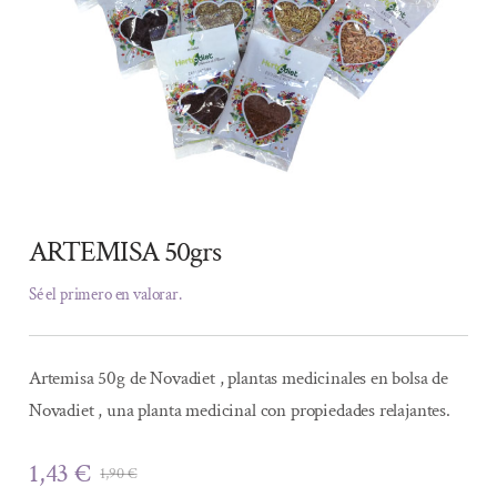
ARTEMISA 50grs
Sé el primero en valorar.
Artemisa 50g de Novadiet , plantas medicinales en bolsa de
Novadiet , una planta medicinal con propiedades relajantes.
1,43
€
1,90
€
El
El