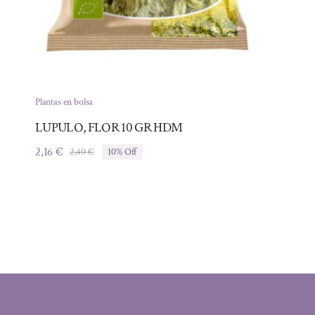
Plantas en bolsa
LUPULO, FLOR 10 GR HDM
2,16
€
2,40
€
10% Off
El
El
precio
precio
original
actual
era:
es:
2,40 €.
2,16 €.