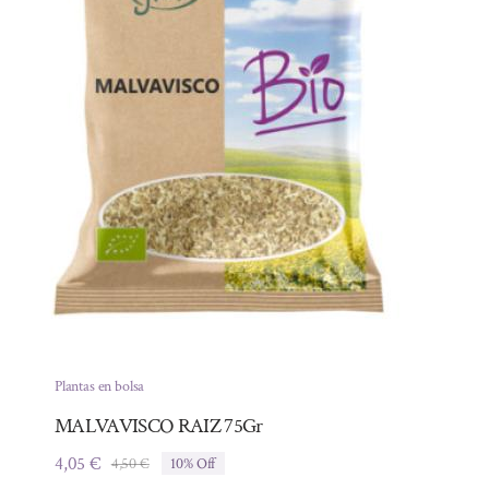
Plantas en bolsa
MALVAVISCO RAIZ 75Gr
4,05
€
4,50
€
10% Off
El
El