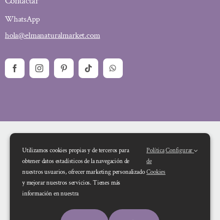
Contactar
WhatsApp
hola@elmanaturalmarket.com
Utilizamos cookies propias y de terceros para
Política
Configurar
obtener datos estadísticos de la navegación de
de
nuestros usuarios, ofrecer marketing personalizado
Cookies
y mejorar nuestros servicios. Tienes más
Financiado por la Unión Europea – NextGenerationEU. Sin embargo, los
información en nuestra
puntos de vista y las opiniones expresadas son únicamente los del autor o
autores y no reflejan necesariamente los de la Unión Europea o la Comisión