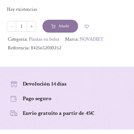
precio
precio
Hay existencias
original
actual
era:
es:
Añadir
1,90 €.
1,43 €.
ARTEMISA
50grs
Alternative:
Categoría:
Plantas en bolsa
Marca:
NOVADIET
cantidad
Referencia:
8425652010252
Devolución 14 días
Pago seguro
Envio gratuito a partir de 45€