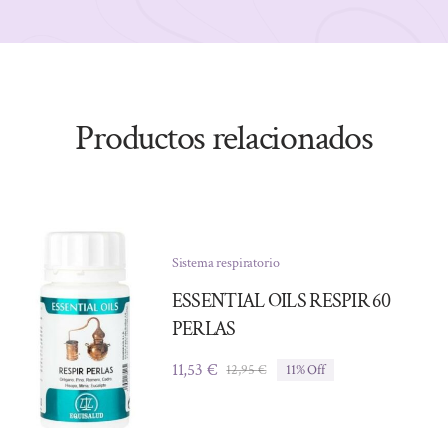
Productos relacionados
Sistema respiratorio
ESSENTIAL OILS RESPIR 60
PERLAS
11,53
€
12,95
€
11% Off
El
El
precio
precio
original
actual
era:
es: