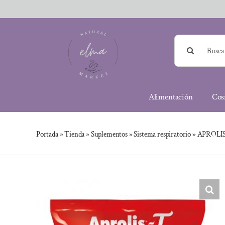
Saltar
al
contenido
Buscar:
Alimentación
Cos
Portada
»
Tienda
»
Suplementos
»
Sistema respiratorio
»
APROLIS