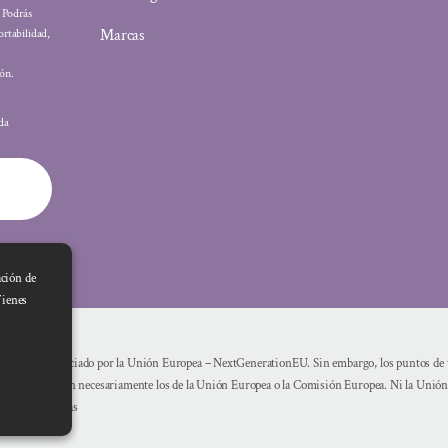
: Podrás
Marcas
ortabilidad,
ón.
ada
ación de
Tienes
Financiado por la Unión Europea – NextGenerationEU. Sin embargo, los puntos de vi
reflejan necesariamente los de la Unión Europea o la Comisión Europea. Ni la Unió
mismas