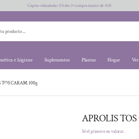
Cupón «elmahola» 5% dto 1ª compra mayor de 45€
mética e higiene
Suplementos
Plantas
Hogar
Ver
 TOS CARAM. 100g
APROLIS TOS
Sé el primero en valorar.