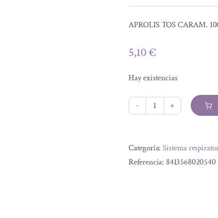
APROLIS TOS CARAM. 10
5,10
€
Hay existencias
APROLIS
TOS
Alternative:
CARAM.
Categoría:
Sistema respirato
100g
Referencia:
8413568020540
cantidad