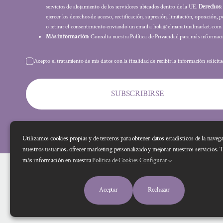
servicios de alojamiento de los servidores ubicados dentro de la UE.
Derechos
ejercer los derechos de acceso, rectificación, supresión, limitación, oposición, p
o retirar el consentimiento enviando un email a hola@elmanaturalmarket.com
Más información:
Consulta nuestra Política de Privacidad para más informaci
Acepto el tratamiento de mis datos con la finalidad de recibir la información solicit
SUBSCRIBIRSE
Utilizamos cookies propias y de terceros para obtener datos estadísticos de la naveg
nuestros usuarios, ofrecer marketing personalizado y mejorar nuestros servicios. 
más información en nuestra
Política de Cookies
Configurar
Aceptar
Rechazar