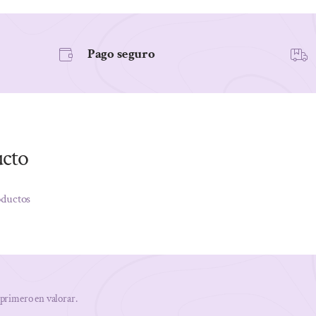
Pago seguro
ucto
oductos
 primero en valorar.