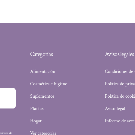
12,95 €.
11,53 €.
Categorías
Avisos legales
Alimentación
Condiciones de
Cosmética e higiene
Política de priv
Suplementos
Política de cook
Plantas
Aviso legal
Hogar
Informe de acce
Ver categorías
eedores de